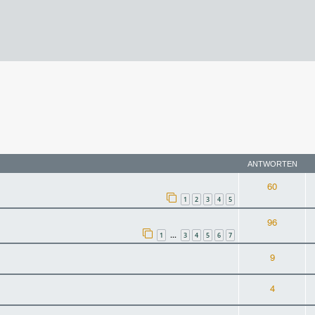
rweiterte Suche
ANTWORTEN
60
1
2
3
4
5
96
1
3
4
5
6
7
…
9
4