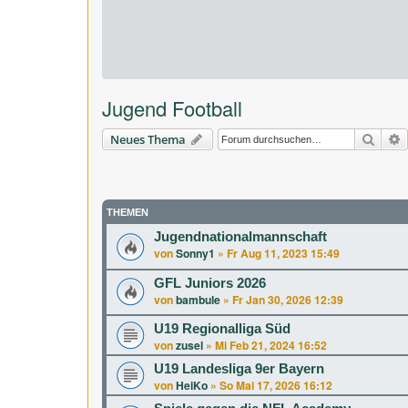
Jugend Football
Suche
E
Neues Thema
THEMEN
Jugendnationalmannschaft
von
Sonny1
»
Fr Aug 11, 2023 15:49
GFL Juniors 2026
von
bambule
»
Fr Jan 30, 2026 12:39
U19 Regionalliga Süd
von
zusel
»
Mi Feb 21, 2024 16:52
U19 Landesliga 9er Bayern
von
HeiKo
»
So Mai 17, 2026 16:12