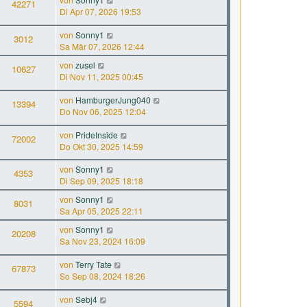
42271
Di Apr 07, 2026 19:53
von
Sonny1
3012
Sa Mär 07, 2026 12:44
von
zusel
10627
Di Nov 11, 2025 00:45
von
HamburgerJung040
13394
Do Nov 06, 2025 12:04
von
PrideInside
72002
Do Okt 30, 2025 14:59
von
Sonny1
4353
Di Sep 09, 2025 18:18
von
Sonny1
8031
Sa Apr 05, 2025 22:11
von
Sonny1
20208
Sa Nov 23, 2024 16:09
von
Terry Tate
67873
So Sep 08, 2024 18:26
von
Sebj4
5594