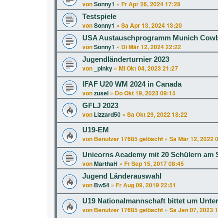
von
Sonny1
»
Fr Apr 26, 2024 17:28
Testspiele
von
Sonny1
»
Sa Apr 13, 2024 13:20
USA Austauschprogramm Munich Cow
von
Sonny1
»
Di Mär 12, 2024 22:22
Jugendländerturnier 2023
von
_pinky
»
Mi Okt 04, 2023 21:27
IFAF U20 WM 2024 in Canada
von
zusel
»
Do Okt 19, 2023 09:15
GFLJ 2023
von
Lizzard50
»
Sa Okt 29, 2022 18:22
U19-EM
von
Benutzer 17685 gelöscht
»
Sa Mär 12, 2022 
Unicorns Academy mit 20 Schülern am S
von
MarthaH
»
Fr Sep 15, 2017 08:45
Jugend Länderauswahl
von
Bw54
»
Fr Aug 09, 2019 22:51
U19 Nationalmannschaft bittet um Unte
von
Benutzer 17685 gelöscht
»
Sa Jan 07, 2023 