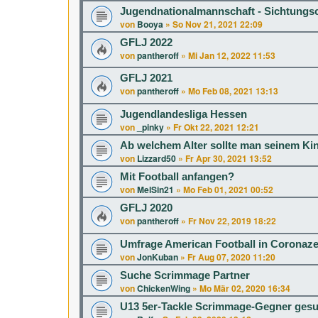
Jugendnationalmannschaft - Sichtung
von
Booya
»
So Nov 21, 2021 22:09
GFLJ 2022
von
pantheroff
»
Mi Jan 12, 2022 11:53
GFLJ 2021
von
pantheroff
»
Mo Feb 08, 2021 13:13
Jugendlandesliga Hessen
von
_pinky
»
Fr Okt 22, 2021 12:21
Ab welchem Alter sollte man seinem Kin
von
Lizzard50
»
Fr Apr 30, 2021 13:52
Mit Football anfangen?
von
MelSin21
»
Mo Feb 01, 2021 00:52
GFLJ 2020
von
pantheroff
»
Fr Nov 22, 2019 18:22
Umfrage American Football in Coronaze
von
JonKuban
»
Fr Aug 07, 2020 11:20
Suche Scrimmage Partner
von
ChickenWing
»
Mo Mär 02, 2020 16:34
U13 5er-Tackle Scrimmage-Gegner gesu