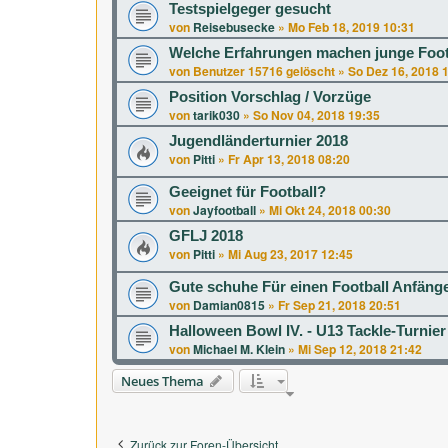
Testspielgeger gesucht
von
Reisebusecke
»
Mo Feb 18, 2019 10:31
Welche Erfahrungen machen junge Footb
von
Benutzer 15716 gelöscht
»
So Dez 16, 2018 
Position Vorschlag / Vorzüge
von
tarik030
»
So Nov 04, 2018 19:35
Jugendländerturnier 2018
von
Pitti
»
Fr Apr 13, 2018 08:20
Geeignet für Football?
von
Jayfootball
»
Mi Okt 24, 2018 00:30
GFLJ 2018
von
Pitti
»
Mi Aug 23, 2017 12:45
Gute schuhe Für einen Football Anfänge
von
Damian0815
»
Fr Sep 21, 2018 20:51
Halloween Bowl IV. - U13 Tackle-Turnier
von
Michael M. Klein
»
Mi Sep 12, 2018 21:42
Neues Thema
Zurück zur Foren-Übersicht