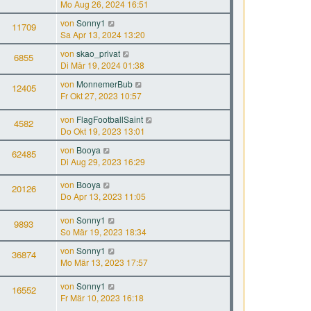
Mo Aug 26, 2024 16:51
von
Sonny1
11709
Sa Apr 13, 2024 13:20
von
skao_privat
6855
Di Mär 19, 2024 01:38
von
MonnemerBub
12405
Fr Okt 27, 2023 10:57
von
FlagFootballSaint
4582
Do Okt 19, 2023 13:01
von
Booya
62485
Di Aug 29, 2023 16:29
von
Booya
20126
Do Apr 13, 2023 11:05
von
Sonny1
9893
So Mär 19, 2023 18:34
von
Sonny1
36874
Mo Mär 13, 2023 17:57
von
Sonny1
16552
Fr Mär 10, 2023 16:18