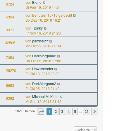
von
Biene
6724
Di Feb 19, 2019 14:34
von
Benutzer 15716 gelöscht
6324
So Dez 16, 2018 16:21
von
_pinky
9971
Fr Nov 16, 2018 21:26
von
pantheroff
32505
Mo Okt 29, 2018 03:14
von
DarkMorgana2
7354
Do Okt 25, 2018 17:02
von
Unwissender
126270
Fr Okt 19, 2018 09:23
von
DarkMorgana2
6963
Fr Okt 05, 2018 21:49
von
Michael M. Klein
6362
Mi Sep 12, 2018 21:42
1029 Themen
Seite
1
1
2
von
3
21
4
5
21
…
Nächste
Gehe zu