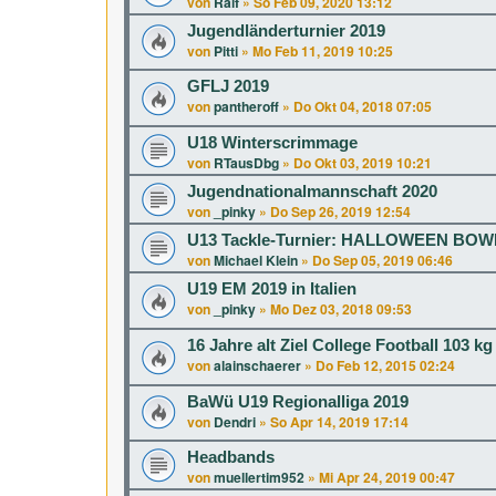
von
Ralf
»
So Feb 09, 2020 13:12
Jugendländerturnier 2019
von
Pitti
»
Mo Feb 11, 2019 10:25
GFLJ 2019
von
pantheroff
»
Do Okt 04, 2018 07:05
U18 Winterscrimmage
von
RTausDbg
»
Do Okt 03, 2019 10:21
Jugendnationalmannschaft 2020
von
_pinky
»
Do Sep 26, 2019 12:54
U13 Tackle-Turnier: HALLOWEEN BOWL
von
Michael Klein
»
Do Sep 05, 2019 06:46
U19 EM 2019 in Italien
von
_pinky
»
Mo Dez 03, 2018 09:53
16 Jahre alt Ziel College Football 103 kg
von
alainschaerer
»
Do Feb 12, 2015 02:24
BaWü U19 Regionalliga 2019
von
Dendri
»
So Apr 14, 2019 17:14
Headbands
von
muellertim952
»
Mi Apr 24, 2019 00:47