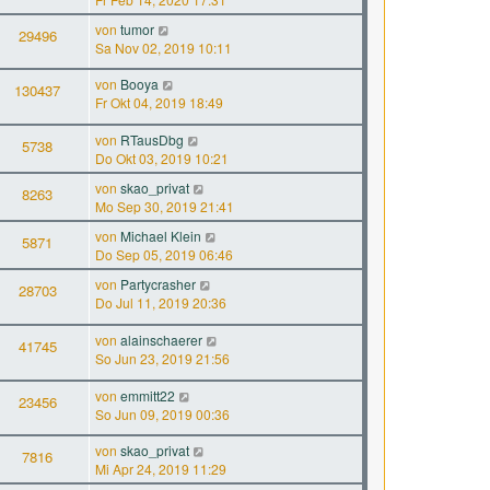
von
tumor
29496
Sa Nov 02, 2019 10:11
von
Booya
130437
Fr Okt 04, 2019 18:49
von
RTausDbg
5738
Do Okt 03, 2019 10:21
von
skao_privat
8263
Mo Sep 30, 2019 21:41
von
Michael Klein
5871
Do Sep 05, 2019 06:46
von
Partycrasher
28703
Do Jul 11, 2019 20:36
von
alainschaerer
41745
So Jun 23, 2019 21:56
von
emmitt22
23456
So Jun 09, 2019 00:36
von
skao_privat
7816
Mi Apr 24, 2019 11:29