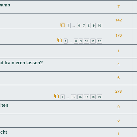
scamp
7
142
1
6
7
8
9
10
…
176
1
8
9
10
11
12
…
1
d trainieren lassen?
4
6
278
1
15
16
17
18
19
…
iten
0
0
cht
1