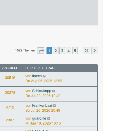
1029 Themen
Seite
1
1
2
von
3
21
4
5
21
…
Nächste
ZUGRIFFE
LETZTER BEITRAG
von
floech
30516
Do Aug 06, 2026 13:53
von
Schlaukopp
20378
Do Jul 30, 2026 10:40
von
Frankenbazi
6712
So Jul 26, 2026 20:49
von
guardlife
2307
Mi Jun 10, 2026 10:16
von
Sonny1