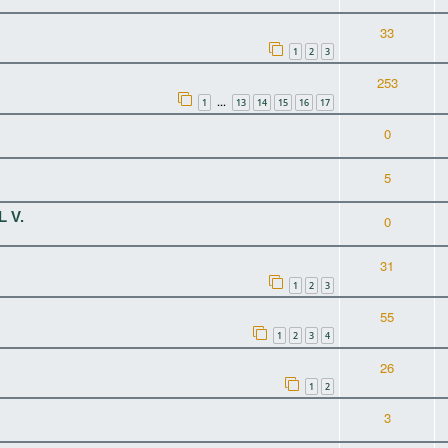
33
1
2
3
253
1
13
14
15
16
17
…
0
5
 V.
0
31
1
2
3
55
1
2
3
4
26
1
2
3