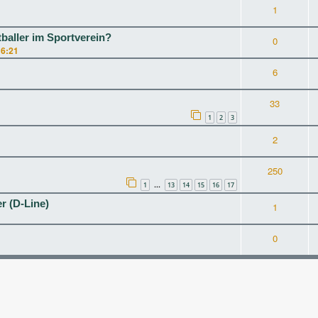
1
aller im Sportverein?
0
16:21
6
33
1
2
3
2
250
1
13
14
15
16
17
…
r (D-Line)
1
0