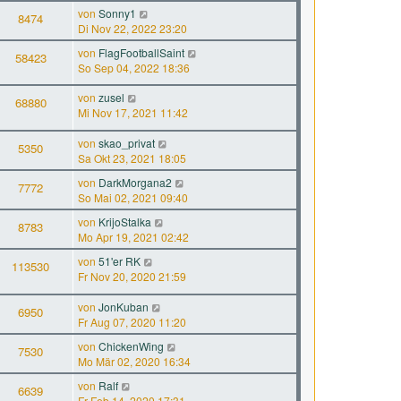
von
Sonny1
8474
Di Nov 22, 2022 23:20
von
FlagFootballSaint
58423
So Sep 04, 2022 18:36
von
zusel
68880
Mi Nov 17, 2021 11:42
von
skao_privat
5350
Sa Okt 23, 2021 18:05
von
DarkMorgana2
7772
So Mai 02, 2021 09:40
von
KrijoStalka
8783
Mo Apr 19, 2021 02:42
von
51'er RK
113530
Fr Nov 20, 2020 21:59
von
JonKuban
6950
Fr Aug 07, 2020 11:20
von
ChickenWing
7530
Mo Mär 02, 2020 16:34
von
Ralf
6639
Fr Feb 14, 2020 17:31