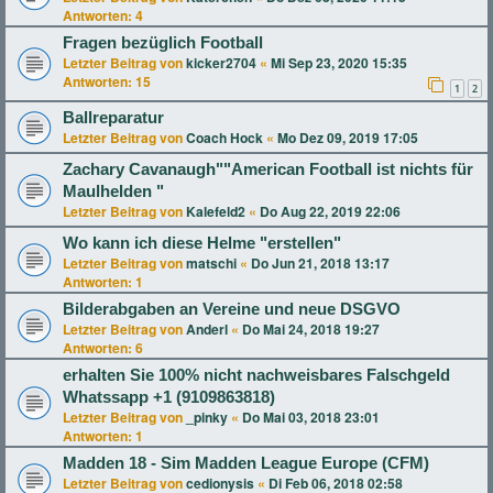
Antworten:
4
Fragen bezüglich Football
Letzter Beitrag von
kicker2704
«
Mi Sep 23, 2020 15:35
Antworten:
15
1
2
Ballreparatur
Letzter Beitrag von
Coach Hock
«
Mo Dez 09, 2019 17:05
Zachary Cavanaugh""American Football ist nichts für
Maulhelden "
Letzter Beitrag von
Kalefeld2
«
Do Aug 22, 2019 22:06
Wo kann ich diese Helme "erstellen"
Letzter Beitrag von
matschi
«
Do Jun 21, 2018 13:17
Antworten:
1
Bilderabgaben an Vereine und neue DSGVO
Letzter Beitrag von
Anderl
«
Do Mai 24, 2018 19:27
Antworten:
6
erhalten Sie 100% nicht nachweisbares Falschgeld
Whatssapp +1 (9109863818)
Letzter Beitrag von
_pinky
«
Do Mai 03, 2018 23:01
Antworten:
1
Madden 18 - Sim Madden League Europe (CFM)
Letzter Beitrag von
cedionysis
«
Di Feb 06, 2018 02:58