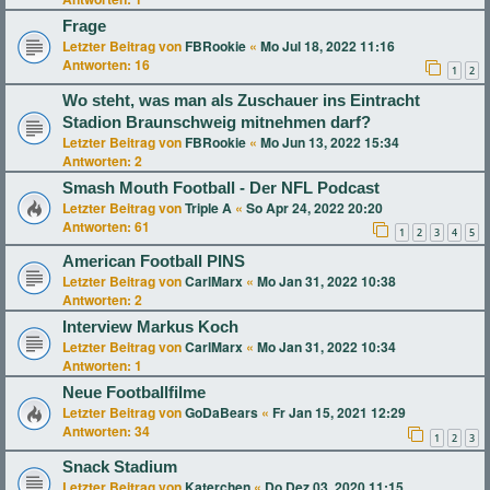
Frage
Letzter Beitrag von
FBRookie
«
Mo Jul 18, 2022 11:16
Antworten:
16
1
2
Wo steht, was man als Zuschauer ins Eintracht
Stadion Braunschweig mitnehmen darf?
Letzter Beitrag von
FBRookie
«
Mo Jun 13, 2022 15:34
Antworten:
2
Smash Mouth Football - Der NFL Podcast
Letzter Beitrag von
Triple A
«
So Apr 24, 2022 20:20
Antworten:
61
1
2
3
4
5
American Football PINS
Letzter Beitrag von
CarlMarx
«
Mo Jan 31, 2022 10:38
Antworten:
2
Interview Markus Koch
Letzter Beitrag von
CarlMarx
«
Mo Jan 31, 2022 10:34
Antworten:
1
Neue Footballfilme
Letzter Beitrag von
GoDaBears
«
Fr Jan 15, 2021 12:29
Antworten:
34
1
2
3
Snack Stadium
Letzter Beitrag von
Katerchen
«
Do Dez 03, 2020 11:15