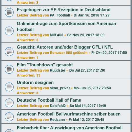
Antworten:
3
Fragebogen zur AF Rezeption in Deutschland
Letzter Beitrag von
PA_Football
«
Di Jan 16, 2018 17:29
Onlineumfrage zum Sportkonsum von American
Football
Letzter Beitrag von
MIB #65
«
Sa Nov 25, 2017 18:09
Antworten:
3
Gesucht: Autoren und/oder Blogger GFL / NFL
Letzter Beitrag von
Benutzer 888 gelöscht
«
Fr Okt 20, 2017 17:50
Antworten:
1
Film "Touchdown" gesucht
Letzter Beitrag von
Ruudster
«
Do Jul 27, 2017 21:30
Antworten:
13
Uniform designen
Letzter Beitrag von
skao_privat
«
Mo Jun 05, 2017 23:53
Antworten:
3
Deutsche Football Hall of Fame
Letzter Beitrag von
Kalefeld2
«
So Mai 14, 2017 19:49
American Football Ballwurfmaschine selber bauen
Letzter Beitrag von
Redsann
«
Fr Mai 12, 2017 20:45
Facharbeit über Auswirkung von American Football