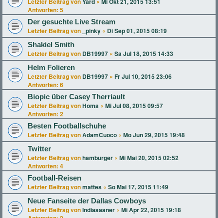
Letzter Beitrag von
Yard
«
Mi Okt 21, 2015 13:51
Antworten:
5
Der gesuchte Live Stream
Letzter Beitrag von
_pinky
«
Di Sep 01, 2015 08:19
Shakiel Smith
Letzter Beitrag von
DB19997
«
Sa Jul 18, 2015 14:33
Helm Folieren
Letzter Beitrag von
DB19997
«
Fr Jul 10, 2015 23:06
Antworten:
6
Biopic über Casey Therriault
Letzter Beitrag von
Homa
«
Mi Jul 08, 2015 09:57
Antworten:
2
Besten Footballschuhe
Letzter Beitrag von
AdamCuoco
«
Mo Jun 29, 2015 19:48
Twitter
Letzter Beitrag von
hamburger
«
Mi Mai 20, 2015 02:52
Antworten:
4
Football-Reisen
Letzter Beitrag von
mattes
«
So Mai 17, 2015 11:49
Neue Fanseite der Dallas Cowboys
Letzter Beitrag von
Indiaaaaner
«
Mi Apr 22, 2015 19:18
Antworten:
2