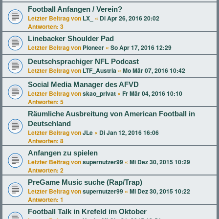
Football Anfangen / Verein?
Letzter Beitrag von
LX_
«
Di Apr 26, 2016 20:02
Antworten:
3
Linebacker Shoulder Pad
Letzter Beitrag von
Pioneer
«
So Apr 17, 2016 12:29
Deutschsprachiger NFL Podcast
Letzter Beitrag von
LTF_Austria
«
Mo Mär 07, 2016 10:42
Social Media Manager des AFVD
Letzter Beitrag von
skao_privat
«
Fr Mär 04, 2016 10:10
Antworten:
5
Räumliche Ausbreitung von American Football in
Deutschland
Letzter Beitrag von
JLe
«
Di Jan 12, 2016 16:06
Antworten:
8
Anfangen zu spielen
Letzter Beitrag von
supernutzer99
«
Mi Dez 30, 2015 10:29
Antworten:
2
PreGame Music suche (Rap/Trap)
Letzter Beitrag von
supernutzer99
«
Mi Dez 30, 2015 10:22
Antworten:
1
Football Talk in Krefeld im Oktober