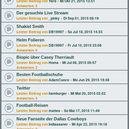
Letzter Beitrag von
Yard
«
Mi Okt 21, 2015 13:51
Antworten:
5
Der gesuchte Live Stream
Letzter Beitrag von
_pinky
«
Di Sep 01, 2015 08:19
Shakiel Smith
Letzter Beitrag von
DB19997
«
Sa Jul 18, 2015 14:33
Helm Folieren
Letzter Beitrag von
DB19997
«
Fr Jul 10, 2015 23:06
Antworten:
6
Biopic über Casey Therriault
Letzter Beitrag von
Homa
«
Mi Jul 08, 2015 09:57
Antworten:
2
Besten Footballschuhe
Letzter Beitrag von
AdamCuoco
«
Mo Jun 29, 2015 19:48
Twitter
Letzter Beitrag von
hamburger
«
Mi Mai 20, 2015 02:52
Antworten:
4
Football-Reisen
Letzter Beitrag von
mattes
«
So Mai 17, 2015 11:49
Neue Fanseite der Dallas Cowboys
Letzter Beitrag von
Indiaaaaner
«
Mi Apr 22, 2015 19:18
Antworten:
2