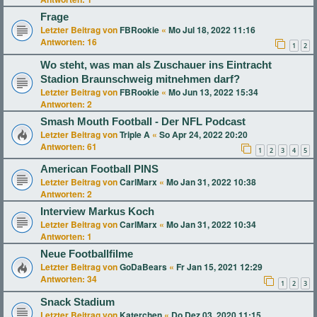
Frage
Letzter Beitrag von
FBRookie
«
Mo Jul 18, 2022 11:16
Antworten:
16
1
2
Wo steht, was man als Zuschauer ins Eintracht
Stadion Braunschweig mitnehmen darf?
Letzter Beitrag von
FBRookie
«
Mo Jun 13, 2022 15:34
Antworten:
2
Smash Mouth Football - Der NFL Podcast
Letzter Beitrag von
Triple A
«
So Apr 24, 2022 20:20
Antworten:
61
1
2
3
4
5
American Football PINS
Letzter Beitrag von
CarlMarx
«
Mo Jan 31, 2022 10:38
Antworten:
2
Interview Markus Koch
Letzter Beitrag von
CarlMarx
«
Mo Jan 31, 2022 10:34
Antworten:
1
Neue Footballfilme
Letzter Beitrag von
GoDaBears
«
Fr Jan 15, 2021 12:29
Antworten:
34
1
2
3
Snack Stadium
Letzter Beitrag von
Katerchen
«
Do Dez 03, 2020 11:15