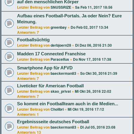
auf den menschlichen Körper
Letzter Beitrag von
SNUSSRIZE
«
Sa Feb 11, 2017 18:56
Aufbau eines Football-Portals. Ja oder Nein? Eure
Meinung.
Letzter Beitrag von
greenbay
«
Do Feb 02, 2017 13:34
Antworten:
7
Footballsüchtig
Letzter Beitrag von
derbjoern28
«
Di Dez 06, 2016 21:30
Madden 17 Connected Franchise
Letzter Beitrag von
Paracelfus
«
Do Nov 17, 2016 17:38
Smartphone App für AFVD
Letzter Beitrag von
baeckerman83
«
So Okt 30, 2016 21:39
Antworten:
7
Liveticker für American Football
Letzter Beitrag von
skao_privat
«
Mi Okt 26, 2016 22:02
Antworten:
7
So kommt ein Footballteam auch in die Medien...
Letzter Beitrag von
Cholibri
«
Mi Okt 19, 2016 17:12
Antworten:
1
Ergebnissseite deutsches Football
Letzter Beitrag von
baeckerman83
«
Di Jul 05, 2016 23:08
Antworten:
13