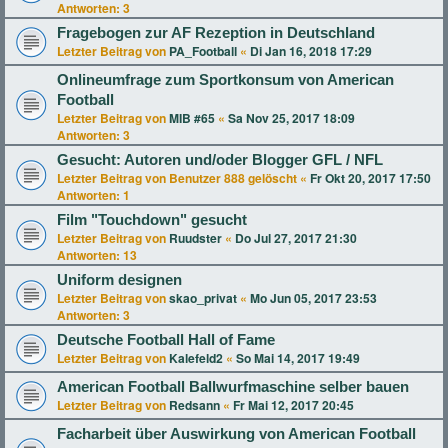
Antworten:
3
Fragebogen zur AF Rezeption in Deutschland
Letzter Beitrag von
PA_Football
«
Di Jan 16, 2018 17:29
Onlineumfrage zum Sportkonsum von American
Football
Letzter Beitrag von
MIB #65
«
Sa Nov 25, 2017 18:09
Antworten:
3
Gesucht: Autoren und/oder Blogger GFL / NFL
Letzter Beitrag von
Benutzer 888 gelöscht
«
Fr Okt 20, 2017 17:50
Antworten:
1
Film "Touchdown" gesucht
Letzter Beitrag von
Ruudster
«
Do Jul 27, 2017 21:30
Antworten:
13
Uniform designen
Letzter Beitrag von
skao_privat
«
Mo Jun 05, 2017 23:53
Antworten:
3
Deutsche Football Hall of Fame
Letzter Beitrag von
Kalefeld2
«
So Mai 14, 2017 19:49
American Football Ballwurfmaschine selber bauen
Letzter Beitrag von
Redsann
«
Fr Mai 12, 2017 20:45
Facharbeit über Auswirkung von American Football