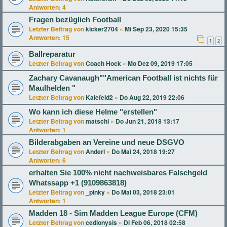
Antworten:
4
Fragen bezüglich Football
Letzter Beitrag von
kicker2704
«
Mi Sep 23, 2020 15:35
Antworten:
15
1
2
Ballreparatur
Letzter Beitrag von
Coach Hock
«
Mo Dez 09, 2019 17:05
Zachary Cavanaugh""American Football ist nichts für
Maulhelden "
Letzter Beitrag von
Kalefeld2
«
Do Aug 22, 2019 22:06
Wo kann ich diese Helme "erstellen"
Letzter Beitrag von
matschi
«
Do Jun 21, 2018 13:17
Antworten:
1
Bilderabgaben an Vereine und neue DSGVO
Letzter Beitrag von
Anderl
«
Do Mai 24, 2018 19:27
Antworten:
6
erhalten Sie 100% nicht nachweisbares Falschgeld
Whatssapp +1 (9109863818)
Letzter Beitrag von
_pinky
«
Do Mai 03, 2018 23:01
Antworten:
1
Madden 18 - Sim Madden League Europe (CFM)
Letzter Beitrag von
cedionysis
«
Di Feb 06, 2018 02:58