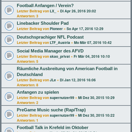
Football Anfangen / Verein?
Letzter Beitrag von
LX_
«
Di Apr 26, 2016 20:02
Antworten:
3
Linebacker Shoulder Pad
Letzter Beitrag von
Pioneer
«
So Apr 17, 2016 12:29
Deutschsprachiger NFL Podcast
Letzter Beitrag von
LTF_Austria
«
Mo Mär 07, 2016 10:42
Social Media Manager des AFVD
Letzter Beitrag von
skao_privat
«
Fr Mär 04, 2016 10:10
Antworten:
5
Räumliche Ausbreitung von American Football in
Deutschland
Letzter Beitrag von
JLe
«
Di Jan 12, 2016 16:06
Antworten:
8
Anfangen zu spielen
Letzter Beitrag von
supernutzer99
«
Mi Dez 30, 2015 10:29
Antworten:
2
PreGame Music suche (Rap/Trap)
Letzter Beitrag von
supernutzer99
«
Mi Dez 30, 2015 10:22
Antworten:
1
Football Talk in Krefeld im Oktober