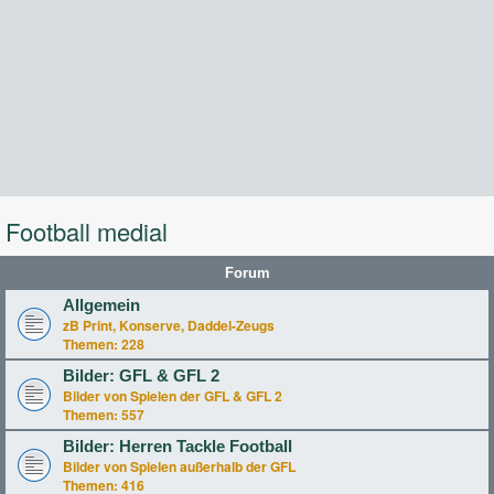
Football medial
Forum
Allgemein
zB Print, Konserve, Daddel-Zeugs
Themen:
228
Bilder: GFL & GFL 2
Bilder von Spielen der GFL & GFL 2
Themen:
557
Bilder: Herren Tackle Football
Bilder von Spielen außerhalb der GFL
Themen:
416