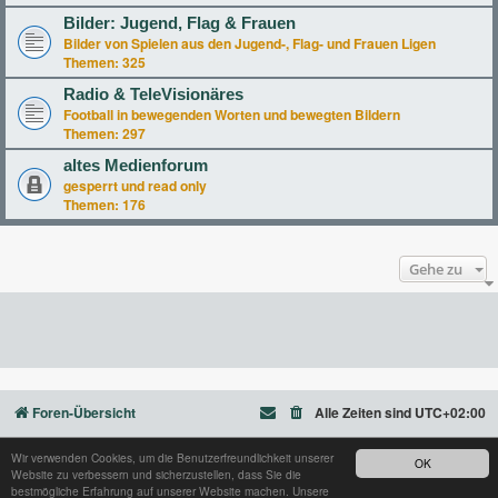
Bilder: Jugend, Flag & Frauen
Bilder von Spielen aus den Jugend-, Flag- und Frauen Ligen
Themen:
325
Radio & TeleVisionäres
Football in bewegenden Worten und bewegten Bildern
Themen:
297
altes Medienforum
gesperrt und read only
Themen:
176
Gehe zu
Foren-Übersicht
Alle Zeiten sind
UTC+02:00
Wir verwenden Cookies, um die Benutzerfreundlichkeit unserer
OK
Website zu verbessern und sicherzustellen, dass Sie die
Powered by
phpBB
® Forum Software © phpBB Limited
bestmögliche Erfahrung auf unserer Website machen. Unsere