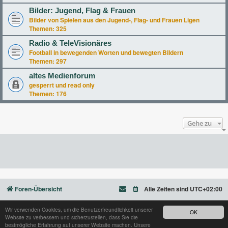
Bilder: Jugend, Flag & Frauen
Bilder von Spielen aus den Jugend-, Flag- und Frauen Ligen
Themen:
325
Radio & TeleVisionäres
Football in bewegenden Worten und bewegten Bildern
Themen:
297
altes Medienforum
gesperrt und read only
Themen:
176
Gehe zu
Foren-Übersicht
Alle Zeiten sind
UTC+02:00
Wir verwenden Cookies, um die Benutzerfreundlichkeit unserer
OK
Website zu verbessern und sicherzustellen, dass Sie die
Powered by
phpBB
® Forum Software © phpBB Limited
bestmögliche Erfahrung auf unserer Website machen. Unsere