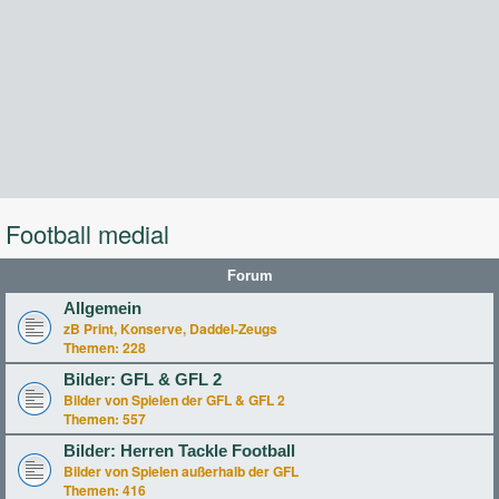
Football medial
Forum
Allgemein
zB Print, Konserve, Daddel-Zeugs
Themen:
228
Bilder: GFL & GFL 2
Bilder von Spielen der GFL & GFL 2
Themen:
557
Bilder: Herren Tackle Football
Bilder von Spielen außerhalb der GFL
Themen:
416