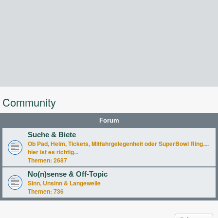
Community
Forum
Suche & Biete
Ob Pad, Helm, Tickets, Mitfahrgelegenheit oder SuperBowl Ring....
hier ist es richtig...
Themen:
2687
No(n)sense & Off-Topic
Sinn, Unsinn & Langeweile
Themen:
736