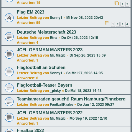
Antworten:
15
1
2
Flag EM 2023
Letzter Beitrag von
Sonny1
«
Mi Nov 08, 2023 20:43
Antworten:
59
1
2
3
4
Deutsche Meisterschaft 2023
Letzter Beitrag von
Etna
«
Do Okt 26, 2023 12:15
Antworten:
4
JCFL GERMAN MASTERS 2023
Letzter Beitrag von
Mr. Magic
«
Di Sep 26, 2023 15:09
Antworten:
1
Flagfootball an Schulen
Letzter Beitrag von
Sonny1
«
Sa Mai 27, 2023 14:05
Antworten:
6
Flagfootball-Teaser Bayern
Letzter Beitrag von
_pinky
«
Do Mai 18, 2023 14:48
Teamkameraden gesucht! Raum Hamburg/Pinneberg
Letzter Beitrag von
FootballKrake
«
Do Jan 12, 2023 09:27
JCFL GERMAN MASTERS 2022
Letzter Beitrag von
Mr. Magic
«
Mo Sep 19, 2022 12:10
Antworten:
1
Finaltag 2022