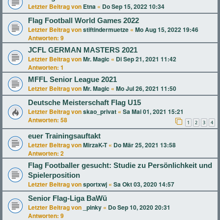
Letzter Beitrag von
Etna
«
Do Sep 15, 2022 10:34
Flag Football World Games 2022
Letzter Beitrag von
stiftindermuetze
«
Mo Aug 15, 2022 19:46
Antworten:
9
JCFL GERMAN MASTERS 2021
Letzter Beitrag von
Mr. Magic
«
Di Sep 21, 2021 11:42
Antworten:
1
MFFL Senior League 2021
Letzter Beitrag von
Mr. Magic
«
Mo Jul 26, 2021 11:50
Deutsche Meisterschaft Flag U15
Letzter Beitrag von
skao_privat
«
Sa Mai 01, 2021 15:21
Antworten:
58
1
2
3
4
euer Trainingsauftakt
Letzter Beitrag von
MirzaK-T
«
Do Mär 25, 2021 13:58
Antworten:
2
Flag Footballer gesucht: Studie zu Persönlichkeit und
Spielerposition
Letzter Beitrag von
sportxwj
«
Sa Okt 03, 2020 14:57
Senior Flag-Liga BaWü
Letzter Beitrag von
_pinky
«
Do Sep 10, 2020 20:31
Antworten:
9