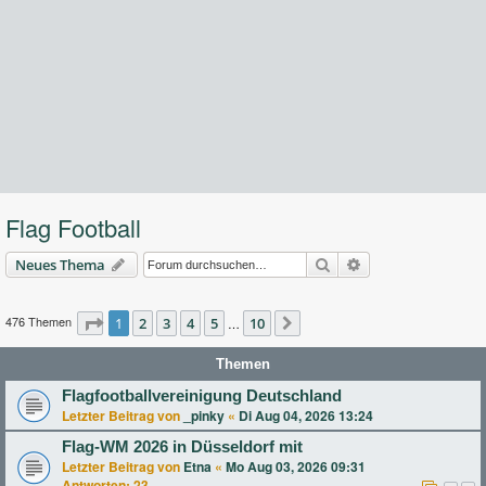
Flag Football
Suche
Erweiterte Suche
Neues Thema
476 Themen
Seite
1
2
1
von
3
10
4
5
10
…
Nächste
Themen
Flagfootballvereinigung Deutschland
Letzter Beitrag von
_pinky
«
Di Aug 04, 2026 13:24
Flag-WM 2026 in Düsseldorf mit
Letzter Beitrag von
Etna
«
Mo Aug 03, 2026 09:31
Antworten:
23