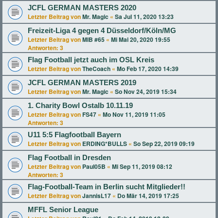
JCFL GERMAN MASTERS 2020
Letzter Beitrag von
Mr. Magic
«
Sa Jul 11, 2020 13:23
Freizeit-Liga 4 gegen 4 Düsseldorf/Köln/MG
Letzter Beitrag von
MIB #65
«
Mi Mai 20, 2020 19:55
Antworten:
3
Flag Football jetzt auch im OSL Kreis
Letzter Beitrag von
TheCoach
«
Mo Feb 17, 2020 14:39
JCFL GERMAN MASTERS 2019
Letzter Beitrag von
Mr. Magic
«
So Nov 24, 2019 15:34
1. Charity Bowl Ostalb 10.11.19
Letzter Beitrag von
FS47
«
Mo Nov 11, 2019 11:05
Antworten:
3
U11 5:5 Flagfootball Bayern
Letzter Beitrag von
ERDING*BULLS
«
So Sep 22, 2019 09:19
Flag Football in Dresden
Letzter Beitrag von
Paul05B
«
Mi Sep 11, 2019 08:12
Antworten:
3
Flag-Football-Team in Berlin sucht Mitglieder!!
Letzter Beitrag von
JannisL17
«
Do Mär 14, 2019 17:25
MFFL Senior League