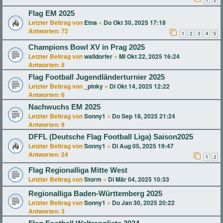
1
2
Flag EM 2025
Letzter Beitrag von
Etna
«
Do Okt 30, 2025 17:18
Antworten:
72
1
2
3
4
5
Champions Bowl XV in Prag 2025
Letzter Beitrag von
walldorfer
«
Mi Okt 22, 2025 16:24
Antworten:
8
Flag Football Jugendländerturnier 2025
Letzter Beitrag von
_pinky
«
Di Okt 14, 2025 12:22
Antworten:
6
Nachwuchs EM 2025
Letzter Beitrag von
Sonny1
«
Do Sep 18, 2025 21:24
Antworten:
9
DFFL (Deutsche Flag Football Liga) Saison2025
Letzter Beitrag von
Sonny1
«
Di Aug 05, 2025 19:47
Antworten:
24
1
2
Flag Regionalliga Mitte West
Letzter Beitrag von
Storm
«
Di Mär 04, 2025 10:33
Regionalliga Baden-Württemberg 2025
Letzter Beitrag von
Sonny1
«
Do Jan 30, 2025 20:22
Antworten:
3