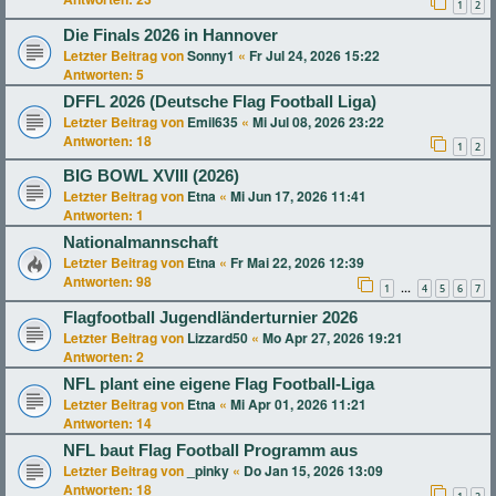
1
2
Die Finals 2026 in Hannover
Letzter Beitrag von
Sonny1
«
Fr Jul 24, 2026 15:22
Antworten:
5
DFFL 2026 (Deutsche Flag Football Liga)
Letzter Beitrag von
Emil635
«
Mi Jul 08, 2026 23:22
Antworten:
18
1
2
BIG BOWL XVIII (2026)
Letzter Beitrag von
Etna
«
Mi Jun 17, 2026 11:41
Antworten:
1
Nationalmannschaft
Letzter Beitrag von
Etna
«
Fr Mai 22, 2026 12:39
Antworten:
98
1
4
5
6
7
…
Flagfootball Jugendländerturnier 2026
Letzter Beitrag von
Lizzard50
«
Mo Apr 27, 2026 19:21
Antworten:
2
NFL plant eine eigene Flag Football-Liga
Letzter Beitrag von
Etna
«
Mi Apr 01, 2026 11:21
Antworten:
14
NFL baut Flag Football Programm aus
Letzter Beitrag von
_pinky
«
Do Jan 15, 2026 13:09
Antworten:
18