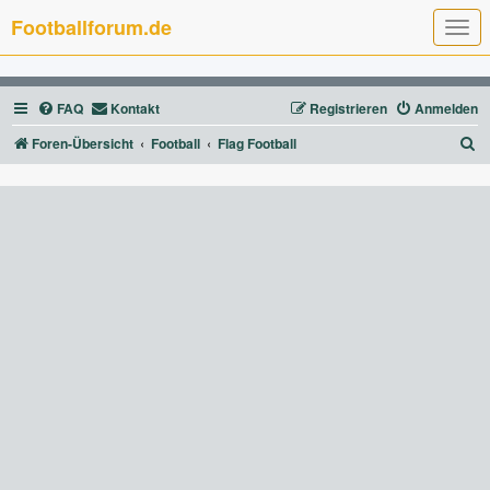
Footballforum.de
T
o
g
g
l
FAQ
Kontakt
Registrieren
Anmelden
e
n
a
S
Foren-Übersicht
Football
Flag Football
v
u
i
g
c
a
t
h
i
e
o
n