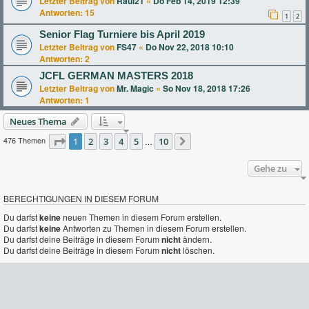
Letzter Beitrag von
Raul21
«
Do Feb 14, 2019 12:39
Antworten:
15
1
2
Senior Flag Turniere bis April 2019
Letzter Beitrag von
FS47
«
Do Nov 22, 2018 10:10
Antworten:
2
JCFL GERMAN MASTERS 2018
Letzter Beitrag von
Mr. Magic
«
So Nov 18, 2018 17:26
Antworten:
1
Neues Thema
476 Themen
Seite
1
2
1
von
3
10
4
5
10
…
Nächste
Gehe zu
BERECHTIGUNGEN IN DIESEM FORUM
Du darfst
keine
neuen Themen in diesem Forum erstellen.
Du darfst
keine
Antworten zu Themen in diesem Forum erstellen.
Du darfst deine Beiträge in diesem Forum
nicht
ändern.
Du darfst deine Beiträge in diesem Forum
nicht
löschen.