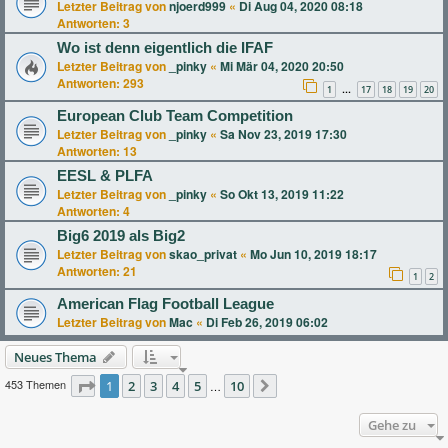
Letzter Beitrag von
njoerd999
«
Di Aug 04, 2020 08:18
Antworten:
3
Wo ist denn eigentlich die IFAF
Letzter Beitrag von
_pinky
«
Mi Mär 04, 2020 20:50
Antworten:
293
1
17
18
19
20
…
European Club Team Competition
Letzter Beitrag von
_pinky
«
Sa Nov 23, 2019 17:30
Antworten:
13
EESL & PLFA
Letzter Beitrag von
_pinky
«
So Okt 13, 2019 11:22
Antworten:
4
Big6 2019 als Big2
Letzter Beitrag von
skao_privat
«
Mo Jun 10, 2019 18:17
Antworten:
21
1
2
American Flag Football League
Letzter Beitrag von
Mac
«
Di Feb 26, 2019 06:02
Neues Thema
453 Themen
Seite
1
2
1
von
3
10
4
5
10
…
Nächste
Gehe zu