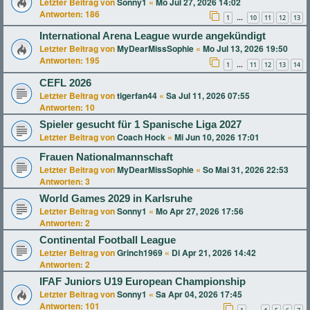
Letzter Beitrag von
Sonny1
«
Mo Jul 27, 2026 14:02
Antworten:
186
1
10
11
12
13
…
International Arena League wurde angekündigt
Letzter Beitrag von
MyDearMissSophie
«
Mo Jul 13, 2026 19:50
Antworten:
195
1
11
12
13
14
…
CEFL 2026
Letzter Beitrag von
tigerfan44
«
Sa Jul 11, 2026 07:55
Antworten:
10
Spieler gesucht für 1 Spanische Liga 2027
Letzter Beitrag von
Coach Hock
«
Mi Jun 10, 2026 17:01
Frauen Nationalmannschaft
Letzter Beitrag von
MyDearMissSophie
«
So Mai 31, 2026 22:53
Antworten:
3
World Games 2029 in Karlsruhe
Letzter Beitrag von
Sonny1
«
Mo Apr 27, 2026 17:56
Antworten:
2
Continental Football League
Letzter Beitrag von
Grinch1969
«
Di Apr 21, 2026 14:42
Antworten:
2
IFAF Juniors U19 European Championship
Letzter Beitrag von
Sonny1
«
Sa Apr 04, 2026 17:45
Antworten:
101