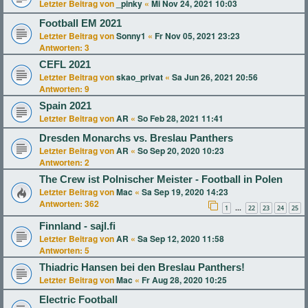
Letzter Beitrag von
_pinky
«
Mi Nov 24, 2021 10:03
Football EM 2021
Letzter Beitrag von
Sonny1
«
Fr Nov 05, 2021 23:23
Antworten:
3
CEFL 2021
Letzter Beitrag von
skao_privat
«
Sa Jun 26, 2021 20:56
Antworten:
9
Spain 2021
Letzter Beitrag von
AR
«
So Feb 28, 2021 11:41
Dresden Monarchs vs. Breslau Panthers
Letzter Beitrag von
AR
«
So Sep 20, 2020 10:23
Antworten:
2
The Crew ist Polnischer Meister - Football in Polen
Letzter Beitrag von
Mac
«
Sa Sep 19, 2020 14:23
Antworten:
362
1
22
23
24
25
…
Finnland - sajl.fi
Letzter Beitrag von
AR
«
Sa Sep 12, 2020 11:58
Antworten:
5
Thiadric Hansen bei den Breslau Panthers!
Letzter Beitrag von
Mac
«
Fr Aug 28, 2020 10:25
Electric Football