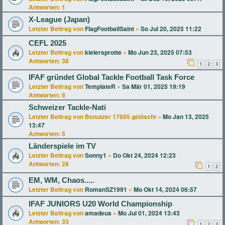
Antworten:
1
X-League (Japan)
Letzter Beitrag von
FlagFootballSaint
«
So Jul 20, 2025 11:22
CEFL 2025
Letzter Beitrag von
kielersprotte
«
Mo Jun 23, 2025 07:53
Antworten:
38
1
2
3
IFAF gründet Global Tackle Football Task Force
Letzter Beitrag von
TemplateR
«
Sa Mär 01, 2025 19:19
Antworten:
8
Schweizer Tackle-Nati
Letzter Beitrag von
Benutzer 17685 gelöscht
«
Mo Jan 13, 2025
13:47
Antworten:
5
Länderspiele im TV
Letzter Beitrag von
Sonny1
«
Do Okt 24, 2024 12:23
Antworten:
28
1
2
EM, WM, Chaos.....
Letzter Beitrag von
RomanSZ1991
«
Mo Okt 14, 2024 06:57
IFAF JUNIORS U20 World Championship
Letzter Beitrag von
amadeus
«
Mo Jul 01, 2024 13:43
Antworten:
33
1
2
3