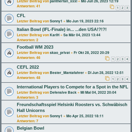
Letzter Beitrag von
pantherfan_xxxl
«
Mo Jun 26, 2023 12:19
Antworten:
41
1
2
3
CFL
Letzter Beitrag von
Sonny1
«
Mo Jun 19, 2023 22:16
Italian Bowl (IFL-Finale) in... ...den USA!?!?!
Letzter Beitrag von
KarlH
«
Sa Mär 04, 2023 13:44
Antworten:
2
Football WM 2023
Letzter Beitrag von
skao_privat
«
Fr Okt 28, 2022 20:29
Antworten:
46
1
2
3
4
CEFL 2022
Letzter Beitrag von
Bester_Mantafahrer
«
Di Jun 28, 2022 12:51
Antworten:
48
1
2
3
4
International Players to Compete for a Spot in the NFL
Letzter Beitrag von
Defensive Back
«
Mi Mai 04, 2022 20:04
Antworten:
3
Freundschaftsspiel Helsinki Roosters vs. Schwäbisch
Hall Unicorns
Letzter Beitrag von
Sonny1
«
Mo Apr 25, 2022 18:11
Antworten:
7
Belgian Bowl