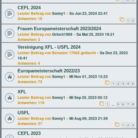
CEFL 2024
Letzter Beitrag von
Sonny1
«
So Jun 23, 2024 22:41
Antworten:
19
1
2
Frauen Europameisterschaft 2023/2024
Letzter Beitrag von
Grinch1969
«
Sa Mai 25, 2024 19:21
Antworten:
3
Vereinigung XFL - USFL 2024
Letzter Beitrag von
Benutzer 17685 gelöscht
«
Sa Dez 23, 2023
16:41
Antworten:
4
Europameisterschaft 2022/23
Letzter Beitrag von
Sonny1
«
Mi Nov 01, 2023 13:23
Antworten:
73
1
2
3
4
5
XFL
Letzter Beitrag von
Sonny1
«
Mi Sep 20, 2023 00:12
Antworten:
119
1
5
6
7
8
…
USFL
Letzter Beitrag von
Sonny1
«
Mi Aug 09, 2023 21:59
Antworten:
37
1
2
3
CEFL 2023