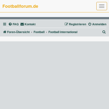
Footballforum.de
T
o
g
g
l
FAQ
Kontakt
Registrieren
Anmelden
e
n
a
S
Foren-Übersicht
Football
Football international
v
u
i
g
c
a
t
h
i
e
o
n