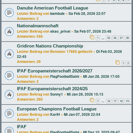
1
4
5
6
7
…
Danube American Football League
Letzter Beitrag von
bambule
«
Sa Feb 28, 2026 22:07
Antworten:
2
Nationalmannschaft
Letzter Beitrag von
skao_privat
«
Sa Feb 07, 2026 23:48
Antworten:
556
1
35
36
37
38
…
Gridiron Nations Championship
Letzter Beitrag von
Benutzer 17685 gelöscht
«
Di Feb 03, 2026
22:45
Antworten:
29
1
2
IFAF Europameisterschaft 2026/2027
Letzter Beitrag von
FlagFootballSaint
«
Mi Jan 28, 2026 17:05
Antworten:
2
IFAF Europameisterschaft 2024/25
Letzter Beitrag von
Sonny1
«
Mi Jan 28, 2026 15:13
Antworten:
280
1
16
17
18
19
…
European Champions Football League
Letzter Beitrag von
KarlH
«
Mi Jan 07, 2026 22:54
Antworten:
2
IFAF
Letzter Beitrag von
FlagFootballSaint
«
Mi Dez 10, 2025 09:47