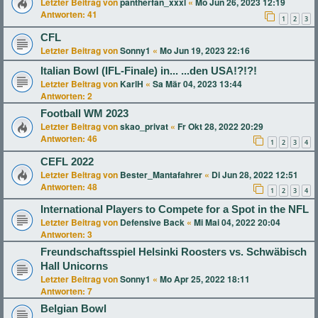
Letzter Beitrag von
pantherfan_xxxl
«
Mo Jun 26, 2023 12:19
Antworten:
41
1
2
3
CFL
Letzter Beitrag von
Sonny1
«
Mo Jun 19, 2023 22:16
Italian Bowl (IFL-Finale) in... ...den USA!?!?!
Letzter Beitrag von
KarlH
«
Sa Mär 04, 2023 13:44
Antworten:
2
Football WM 2023
Letzter Beitrag von
skao_privat
«
Fr Okt 28, 2022 20:29
Antworten:
46
1
2
3
4
CEFL 2022
Letzter Beitrag von
Bester_Mantafahrer
«
Di Jun 28, 2022 12:51
Antworten:
48
1
2
3
4
International Players to Compete for a Spot in the NFL
Letzter Beitrag von
Defensive Back
«
Mi Mai 04, 2022 20:04
Antworten:
3
Freundschaftsspiel Helsinki Roosters vs. Schwäbisch
Hall Unicorns
Letzter Beitrag von
Sonny1
«
Mo Apr 25, 2022 18:11
Antworten:
7
Belgian Bowl