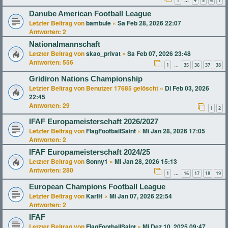
1
4
5
6
7
…
Danube American Football League
Letzter Beitrag von
bambule
«
Sa Feb 28, 2026 22:07
Antworten:
2
Nationalmannschaft
Letzter Beitrag von
skao_privat
«
Sa Feb 07, 2026 23:48
Antworten:
556
1
35
36
37
38
…
Gridiron Nations Championship
Letzter Beitrag von
Benutzer 17685 gelöscht
«
Di Feb 03, 2026
22:45
Antworten:
29
1
2
IFAF Europameisterschaft 2026/2027
Letzter Beitrag von
FlagFootballSaint
«
Mi Jan 28, 2026 17:05
Antworten:
2
IFAF Europameisterschaft 2024/25
Letzter Beitrag von
Sonny1
«
Mi Jan 28, 2026 15:13
Antworten:
280
1
16
17
18
19
…
European Champions Football League
Letzter Beitrag von
KarlH
«
Mi Jan 07, 2026 22:54
Antworten:
2
IFAF
Letzter Beitrag von
FlagFootballSaint
«
Mi Dez 10, 2025 09:47