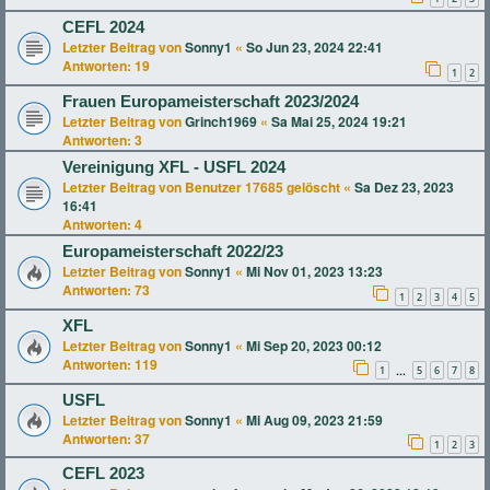
CEFL 2024
Letzter Beitrag von
Sonny1
«
So Jun 23, 2024 22:41
Antworten:
19
1
2
Frauen Europameisterschaft 2023/2024
Letzter Beitrag von
Grinch1969
«
Sa Mai 25, 2024 19:21
Antworten:
3
Vereinigung XFL - USFL 2024
Letzter Beitrag von
Benutzer 17685 gelöscht
«
Sa Dez 23, 2023
16:41
Antworten:
4
Europameisterschaft 2022/23
Letzter Beitrag von
Sonny1
«
Mi Nov 01, 2023 13:23
Antworten:
73
1
2
3
4
5
XFL
Letzter Beitrag von
Sonny1
«
Mi Sep 20, 2023 00:12
Antworten:
119
1
5
6
7
8
…
USFL
Letzter Beitrag von
Sonny1
«
Mi Aug 09, 2023 21:59
Antworten:
37
1
2
3
CEFL 2023