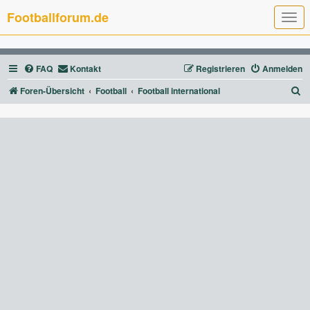
Footballforum.de
T
o
g
g
l
FAQ
Kontakt
Registrieren
Anmelden
e
n
a
S
Foren-Übersicht
Football
Football international
v
u
i
g
c
a
t
h
i
e
o
n