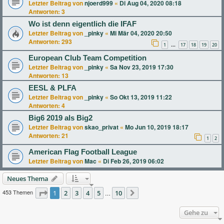
Letzter Beitrag von
njoerd999
«
Di Aug 04, 2020 08:18
Antworten:
3
Wo ist denn eigentlich die IFAF
Letzter Beitrag von
_pinky
«
Mi Mär 04, 2020 20:50
Antworten:
293
1
17
18
19
20
…
European Club Team Competition
Letzter Beitrag von
_pinky
«
Sa Nov 23, 2019 17:30
Antworten:
13
EESL & PLFA
Letzter Beitrag von
_pinky
«
So Okt 13, 2019 11:22
Antworten:
4
Big6 2019 als Big2
Letzter Beitrag von
skao_privat
«
Mo Jun 10, 2019 18:17
Antworten:
21
1
2
American Flag Football League
Letzter Beitrag von
Mac
«
Di Feb 26, 2019 06:02
Neues Thema
453 Themen
Seite
1
2
1
von
3
10
4
5
10
…
Nächste
Gehe zu