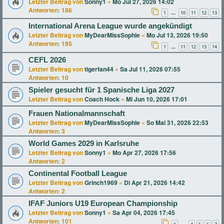
Letzter Beitrag von
Sonny1
«
Mo Jul 27, 2026 14:02
Antworten:
186
1
10
11
12
13
…
International Arena League wurde angekündigt
Letzter Beitrag von
MyDearMissSophie
«
Mo Jul 13, 2026 19:50
Antworten:
195
1
11
12
13
14
…
CEFL 2026
Letzter Beitrag von
tigerfan44
«
Sa Jul 11, 2026 07:55
Antworten:
10
Spieler gesucht für 1 Spanische Liga 2027
Letzter Beitrag von
Coach Hock
«
Mi Jun 10, 2026 17:01
Frauen Nationalmannschaft
Letzter Beitrag von
MyDearMissSophie
«
So Mai 31, 2026 22:53
Antworten:
3
World Games 2029 in Karlsruhe
Letzter Beitrag von
Sonny1
«
Mo Apr 27, 2026 17:56
Antworten:
2
Continental Football League
Letzter Beitrag von
Grinch1969
«
Di Apr 21, 2026 14:42
Antworten:
2
IFAF Juniors U19 European Championship
Letzter Beitrag von
Sonny1
«
Sa Apr 04, 2026 17:45
Antworten:
101