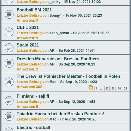
Letzter Beitrag von
_pinky
«
Mi Nov 24, 2021 10:03
Football EM 2021
Letzter Beitrag von
Sonny1
«
Fr Nov 05, 2021 23:23
Antworten:
3
CEFL 2021
Letzter Beitrag von
skao_privat
«
Sa Jun 26, 2021 20:56
Antworten:
9
Spain 2021
Letzter Beitrag von
AR
«
So Feb 28, 2021 11:41
Dresden Monarchs vs. Breslau Panthers
Letzter Beitrag von
AR
«
So Sep 20, 2020 10:23
Antworten:
2
The Crew ist Polnischer Meister - Football in Polen
Letzter Beitrag von
Mac
«
Sa Sep 19, 2020 14:23
Antworten:
362
1
22
23
24
25
…
Finnland - sajl.fi
Letzter Beitrag von
AR
«
Sa Sep 12, 2020 11:58
Antworten:
5
Thiadric Hansen bei den Breslau Panthers!
Letzter Beitrag von
Mac
«
Fr Aug 28, 2020 10:25
Electric Football