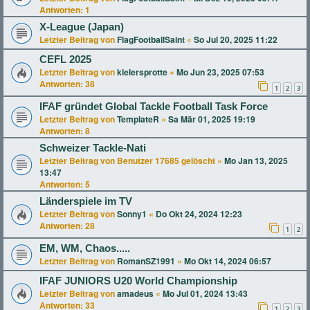
Antworten:
1
X-League (Japan)
Letzter Beitrag von
FlagFootballSaint
«
So Jul 20, 2025 11:22
CEFL 2025
Letzter Beitrag von
kielersprotte
«
Mo Jun 23, 2025 07:53
Antworten:
38
1
2
3
IFAF gründet Global Tackle Football Task Force
Letzter Beitrag von
TemplateR
«
Sa Mär 01, 2025 19:19
Antworten:
8
Schweizer Tackle-Nati
Letzter Beitrag von
Benutzer 17685 gelöscht
«
Mo Jan 13, 2025
13:47
Antworten:
5
Länderspiele im TV
Letzter Beitrag von
Sonny1
«
Do Okt 24, 2024 12:23
Antworten:
28
1
2
EM, WM, Chaos.....
Letzter Beitrag von
RomanSZ1991
«
Mo Okt 14, 2024 06:57
IFAF JUNIORS U20 World Championship
Letzter Beitrag von
amadeus
«
Mo Jul 01, 2024 13:43
Antworten:
33
1
2
3