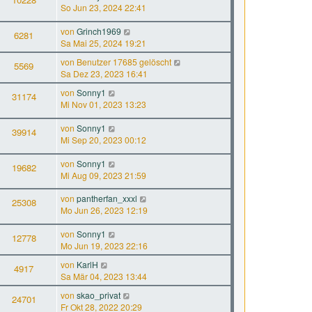
So Jun 23, 2024 22:41
von
Grinch1969
6281
Sa Mai 25, 2024 19:21
von
Benutzer 17685 gelöscht
5569
Sa Dez 23, 2023 16:41
von
Sonny1
31174
Mi Nov 01, 2023 13:23
von
Sonny1
39914
Mi Sep 20, 2023 00:12
von
Sonny1
19682
Mi Aug 09, 2023 21:59
von
pantherfan_xxxl
25308
Mo Jun 26, 2023 12:19
von
Sonny1
12778
Mo Jun 19, 2023 22:16
von
KarlH
4917
Sa Mär 04, 2023 13:44
von
skao_privat
24701
Fr Okt 28, 2022 20:29