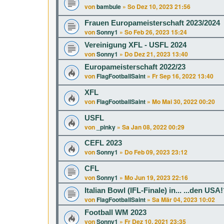
von
bambule
»
So Dez 10, 2023 21:56
Frauen Europameisterschaft 2023/2024
von
Sonny1
»
So Feb 26, 2023 15:24
Vereinigung XFL - USFL 2024
von
Sonny1
»
Do Dez 21, 2023 13:40
Europameisterschaft 2022/23
von
FlagFootballSaint
»
Fr Sep 16, 2022 13:40
XFL
von
FlagFootballSaint
»
Mo Mai 30, 2022 00:20
USFL
von
_pinky
»
Sa Jan 08, 2022 00:29
CEFL 2023
von
Sonny1
»
Do Feb 09, 2023 23:12
CFL
von
Sonny1
»
Mo Jun 19, 2023 22:16
Italian Bowl (IFL-Finale) in... ...den USA
von
FlagFootballSaint
»
Sa Mär 04, 2023 10:02
Football WM 2023
von
Sonny1
»
Fr Dez 10, 2021 23:35