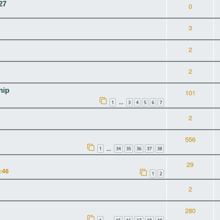
27
0
3
2
2
hip
101
1
3
4
5
6
7
…
2
556
1
34
35
36
37
38
…
29
3:46
1
2
2
280