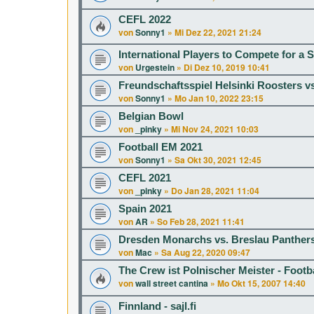
CEFL 2022
von
Sonny1
»
Mi Dez 22, 2021 21:24
International Players to Compete for a 
von
Urgestein
»
Di Dez 10, 2019 10:41
Freundschaftsspiel Helsinki Roosters v
von
Sonny1
»
Mo Jan 10, 2022 23:15
Belgian Bowl
von
_pinky
»
Mi Nov 24, 2021 10:03
Football EM 2021
von
Sonny1
»
Sa Okt 30, 2021 12:45
CEFL 2021
von
_pinky
»
Do Jan 28, 2021 11:04
Spain 2021
von
AR
»
So Feb 28, 2021 11:41
Dresden Monarchs vs. Breslau Panther
von
Mac
»
Sa Aug 22, 2020 09:47
The Crew ist Polnischer Meister - Footba
von
wall street cantina
»
Mo Okt 15, 2007 14:40
Finnland - sajl.fi