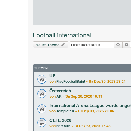
Football international
Suche
E
Neues Thema
THEMEN
UFL
von
FlagFootballSaint
»
Sa Dez 30, 2023 23:21
Österreich
von
AR
»
Sa Sep 26, 2020 18:33
International Arena League wurde ange
von
TemplateR
»
Di Sep 09, 2025 20:06
CEFL 2026
von
bambule
»
Di Dez 23, 2025 17:43