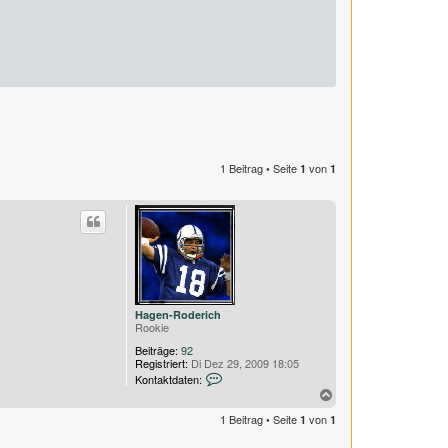
1 Beitrag • Seite
von
1
1
Hagen-Roderich
Rookie
Beiträge:
92
Registriert:
Di Dez 29, 2009 18:05
K
Kontaktdaten:
o
N
n
a
t
1 Beitrag • Seite
von
1
1
c
a
k
h