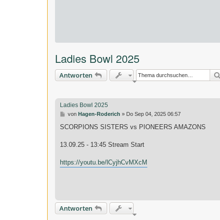
Ladies Bowl 2025
Antworten
Ladies Bowl 2025
B
von
Hagen-Roderich
»
Do Sep 04, 2025 06:57
e
i
SCORPIONS SISTERS vs PIONEERS AMAZONS
t
r
13.09.25 - 13:45 Stream Start
a
g
https://youtu.be/lCyjhCvMXcM
Antworten