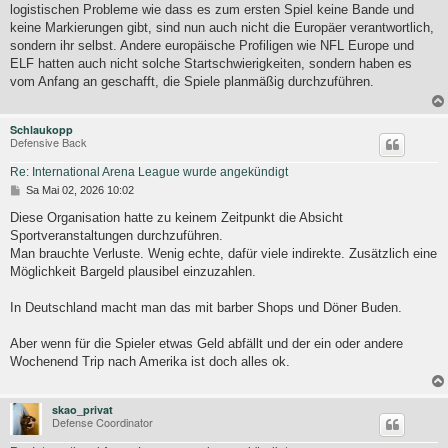
logistischen Probleme wie dass es zum ersten Spiel keine Bande und
keine Markierungen gibt, sind nun auch nicht die Europäer verantwortlich,
sondern ihr selbst. Andere europäische Profiligen wie NFL Europe und
ELF hatten auch nicht solche Startschwierigkeiten, sondern haben es
vom Anfang an geschafft, die Spiele planmäßig durchzuführen.
Schlaukopp
Defensive Back
Re: International Arena League wurde angekündigt
B
Sa Mai 02, 2026 10:02
e
i
Diese Organisation hatte zu keinem Zeitpunkt die Absicht
t
Sportveranstaltungen durchzuführen.
r
Man brauchte Verluste. Wenig echte, dafür viele indirekte. Zusätzlich eine
a
g
Möglichkeit Bargeld plausibel einzuzahlen.
In Deutschland macht man das mit barber Shops und Döner Buden.
Aber wenn für die Spieler etwas Geld abfällt und der ein oder andere
Wochenend Trip nach Amerika ist doch alles ok.
skao_privat
Defense Coordinator