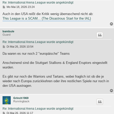
Re: International Arena League wurde angekündigt
B
Mo Mai 18, 2026 23:24
e
i
Auch in den USA reißt die Kritik wenig überraschend nicht ab:
t
This League is a SCAM... (The Disastrous Start for the IAL)
r
a
g
bambule
Guard
Re: International Arena League wurde angekündigt
B
Di Mai 26, 2026 10:54
e
i
Da waren es nur noch 2 "europäische" Teams
t
r
Anscheinend sind die Stuttgart Stallions & England Eruptors eingestellt
a
g
wurden.
Es gibt nur noch die Warriors und Tartans, wobei fraglich ist ob die je
wieder nach Europa zurückkehren oder ihre restlichen Spiele nur noch in
den USA austragen.
Grinch1969
Runningback
Re: International Arena League wurde angekündigt
B
Di Mai 26, 2026 11:17