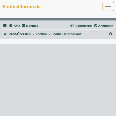
Footballforum.de
T
o
g
g
l
FAQ
Kontakt
Registrieren
Anmelden
e
n
a
S
Foren-Übersicht
Football
Football international
v
u
i
g
c
a
t
h
i
e
o
n