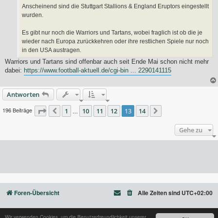
Anscheinend sind die Stuttgart Stallions & England Eruptors eingestellt
wurden.
Es gibt nur noch die Warriors und Tartans, wobei fraglich ist ob die je
wieder nach Europa zurückkehren oder ihre restlichen Spiele nur noch
in den USA austragen.
Warriors und Tartans sind offenbar auch seit Ende Mai schon nicht mehr
dabei:
https://www.football-aktuell.de/cgi-bin ... 2290141115
Antworten
196 Beiträge
Seite
13
1
von
10
14
11
12
13
14
Vorherige
…
Nächste
Gehe zu
Foren-Übersicht
Alle Zeiten sind
UTC+02:00
Wir verwenden Cookies, um die Benutzerfreundlichkeit unserer