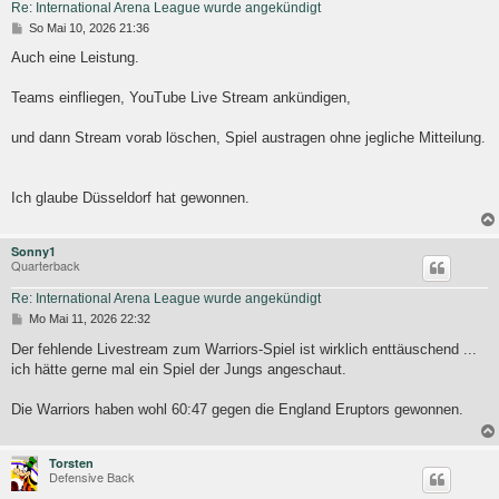
Re: International Arena League wurde angekündigt
B
So Mai 10, 2026 21:36
e
i
Auch eine Leistung.
t
r
Teams einfliegen, YouTube Live Stream ankündigen,
a
g
und dann Stream vorab löschen, Spiel austragen ohne jegliche Mitteilung.
Ich glaube Düsseldorf hat gewonnen.
Sonny1
Quarterback
Re: International Arena League wurde angekündigt
B
Mo Mai 11, 2026 22:32
e
i
Der fehlende Livestream zum Warriors-Spiel ist wirklich enttäuschend ...
t
ich hätte gerne mal ein Spiel der Jungs angeschaut.
r
a
g
Die Warriors haben wohl 60:47 gegen die England Eruptors gewonnen.
Torsten
Defensive Back