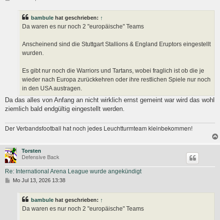
e
i
t
bambule
hat geschrieben:
↑
r
Da waren es nur noch 2 "europäische" Teams
a
g
Anscheinend sind die Stuttgart Stallions & England Eruptors eingestellt
wurden.
Es gibt nur noch die Warriors und Tartans, wobei fraglich ist ob die je
wieder nach Europa zurückkehren oder ihre restlichen Spiele nur noch
in den USA austragen.
Da das alles von Anfang an nicht wirklich ernst gemeint war wird das wohl
ziemlich bald endgültig eingestellt werden.
Der Verbandsfootball hat noch jedes Leuchtturmteam kleinbekommen!
Torsten
Defensive Back
Re: International Arena League wurde angekündigt
B
Mo Jul 13, 2026 13:38
e
i
t
bambule
hat geschrieben:
↑
r
Da waren es nur noch 2 "europäische" Teams
a
g