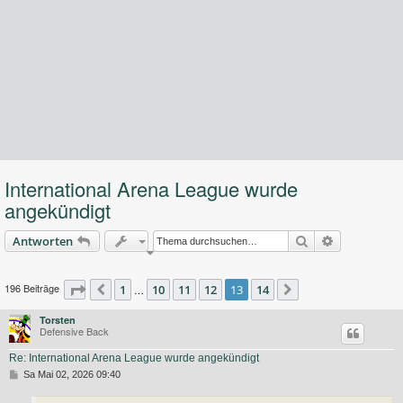
International Arena League wurde
angekündigt
Suche
Erweiterte 
Antworten
196 Beiträge
Seite
13
1
von
10
14
11
12
13
14
Vorherige
…
Nächste
Torsten
Defensive Back
Re: International Arena League wurde angekündigt
B
Sa Mai 02, 2026 09:40
e
i