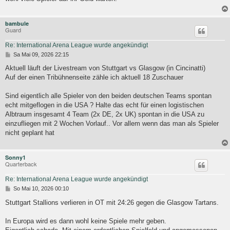
bambule
Guard
Re: International Arena League wurde angekündigt
B
Sa Mai 09, 2026 22:15
e
i
Aktuell läuft der Livestream von Stuttgart vs Glasgow (in Cincinatti)
t
Auf der einen Tribühnenseite zähle ich aktuell 18 Zuschauer
r
a
g
Sind eigentlich alle Spieler von den beiden deutschen Teams spontan
echt mitgeflogen in die USA ? Halte das echt für einen logistischen
Albtraum insgesamt 4 Team (2x DE, 2x UK) spontan in die USA zu
einzufliegen mit 2 Wochen Vorlauf.. Vor allem wenn das man als Spieler
nicht geplant hat
Sonny1
Quarterback
Re: International Arena League wurde angekündigt
B
So Mai 10, 2026 00:10
e
i
Stuttgart Stallions verlieren in OT mit 24:26 gegen die Glasgow Tartans.
t
r
In Europa wird es dann wohl keine Spiele mehr geben.
a
g