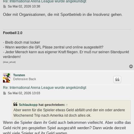
Re: International Arena League wurde angekündigt
B
Sa Mai 02, 2026 10:38
e
i
Oder mit Organisationen, die mit Sportbetrieb in die Insolvenz gehen.
t
r
a
g
Football 2.0
- Bleib doch mal locker
- Wann werden die GFL Pässe zentral und online ausgestellt?
- Jeder Mensch kann aus eigener Kraft fliegen. Er muß nur seinen Standpunkt
verändern!
(skao_privat)
Torsten
Defensive Back
Re: International Arena League wurde angekündigt
B
Sa Mai 02, 2026 13:03
e
i
t
Schlaukopp
hat geschrieben:
↑
r
Aber wenn für die Spieler etwas Geld abfällt und der ein oder andere
a
Wochenend Trip nach Amerika ist doch alles ok.
g
Wenn die Spieler dann ihr Geld auch bekommen vielleicht. Aber sollte das
Geld nicht pro gespielten Spiel ausgezahlt werden? Dann würde derzeit
wohl viele Spieler auf ihr Geld warten.