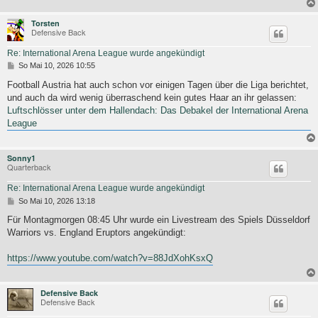
Torsten
Defensive Back
Re: International Arena League wurde angekündigt
B
So Mai 10, 2026 10:55
e
i
Football Austria hat auch schon vor einigen Tagen über die Liga berichtet,
t
und auch da wird wenig überraschend kein gutes Haar an ihr gelassen:
r
Luftschlösser unter dem Hallendach: Das Debakel der International Arena
a
g
League
Sonny1
Quarterback
Re: International Arena League wurde angekündigt
B
So Mai 10, 2026 13:18
e
i
Für Montagmorgen 08:45 Uhr wurde ein Livestream des Spiels Düsseldorf
t
Warriors vs. England Eruptors angekündigt:
r
a
g
https://www.youtube.com/watch?v=88JdXohKsxQ
Defensive Back
Defensive Back