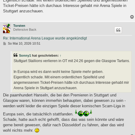
Eigentlich schade. Mit einem ordentlichen Spielfeld und angemessenen
Ticket-Preisen hätte ich durchaus Interesse gehabt mir Arena Spiele in
Stuttgart anzuschauen.
Torsten
Defensive Back
Re: International Arena League wurde angekündigt
B
So Mai 10, 2026 10:51
e
i
t
Sonny1
hat geschrieben:
↑
r
Stuttgart Stallions verlieren in OT mit 24:26 gegen die Glasgow Tartans.
a
g
In Europa wird es dann wohl keine Spiele mehr geben.
Eigentlich schade. Mit einem ordentlichen Spielfeld und
angemessenen Ticket-Preisen hätte ich durchaus Interesse gehabt mir
Arena Spiele in Stuttgart anzuschauen.
Die paarnhundert Hanseln, die bei den Premieren in Stuttgart und
Glasgow waren, können immerhin behaupten, dabei gewesen zu sein -
werden wohl leider die einzigen Spiele dieser komischen Scam-Liga in
Europa sein, die tatsächlich stattfanden.
Schade, hatte auch echt gehofft, dass das was sein könnte und wäre
gerne bereit gewesen, dafür nach Düsseldorf zu fahren, aber das wird
wohl nichts mehr.