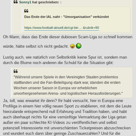
t
Sonny1
hat geschrieben:
↑
r
a
g
Das Ende der IAL naht - "Umorganisation" verkündet
https://www.football-aktuell.de/cgi-bin ... &rubrik=90
Oh Mann, dass das Ende dieser dubiosen Scam-Liga
so schnell
kommen
würde, hätte selbst ich nicht gedacht.
Lustig auch, wie natürlich von Selbstkritik keine Spur ist, sondern man
durch die Blume noch anderen die Schuld für die Situation gibt:
"Während unsere Spiele in den Vereinigten Staaten problemlos
stattfanden und die Fan-Beteiligung stark war, standen die ersten
Wochen unserer Saison in Europa vor erheblichen
unvorhergesehenen Arena- und logistischen Herausforderungen."
Ja, toll, was erwartet ihr denn? Ihr habt versucht, hier in Europa eine
Profiliga in einem hier völlig neuen Sport zu etablieren, mit dem die Leute
hierzulande entsprechend null Erfahrung und Tradition haben, und habt
auch überhaupt nichts für eine vernünftige Vermarktung der Liga getan
außer ein paar schlechte KI-Videos zu veröffentlichen und selbst
potenziell Interessierte mit unverschämten Ticketpreisen abzuschrecken
und wundert euch dann über geringe Zuschauerzahlen? Und für die