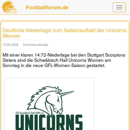
Footballforum.de
Toggle
navigat
Deutliche Niederlage zum Saisonauftakt der Unicorns
Women
13.05.2026
Damenbundesliga
Mit einer klaren 14:72-Niederlage bei den Stuttgart Scorpions
Sisters sind die Schwäbisch Hall Unicorns Women am
Sonntag in die neue GFL-Women-Saison gestartet.