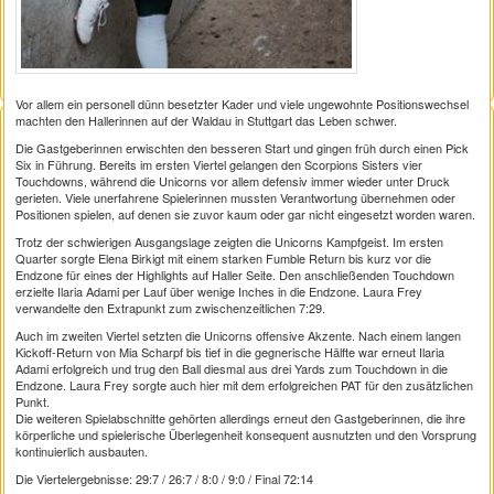
Vor allem ein personell dünn besetzter Kader und viele ungewohnte Positionswechsel
machten den Hallerinnen auf der Waldau in Stuttgart das Leben schwer.
Die Gastgeberinnen erwischten den besseren Start und gingen früh durch einen Pick
Six in Führung. Bereits im ersten Viertel gelangen den Scorpions Sisters vier
Touchdowns, während die Unicorns vor allem defensiv immer wieder unter Druck
gerieten. Viele unerfahrene Spielerinnen mussten Verantwortung übernehmen oder
Positionen spielen, auf denen sie zuvor kaum oder gar nicht eingesetzt worden waren.
Trotz der schwierigen Ausgangslage zeigten die Unicorns Kampfgeist. Im ersten
Quarter sorgte Elena Birkigt mit einem starken Fumble Return bis kurz vor die
Endzone für eines der Highlights auf Haller Seite. Den anschließenden Touchdown
erzielte Ilaria Adami per Lauf über wenige Inches in die Endzone. Laura Frey
verwandelte den Extrapunkt zum zwischenzeitlichen 7:29.
Auch im zweiten Viertel setzten die Unicorns offensive Akzente. Nach einem langen
Kickoff-Return von Mia Scharpf bis tief in die gegnerische Hälfte war erneut Ilaria
Adami erfolgreich und trug den Ball diesmal aus drei Yards zum Touchdown in die
Endzone. Laura Frey sorgte auch hier mit dem erfolgreichen PAT für den zusätzlichen
Punkt.
Die weiteren Spielabschnitte gehörten allerdings erneut den Gastgeberinnen, die ihre
körperliche und spielerische Überlegenheit konsequent ausnutzten und den Vorsprung
kontinuierlich ausbauten.
Die Viertelergebnisse: 29:7 / 26:7 / 8:0 / 9:0 / Final 72:14