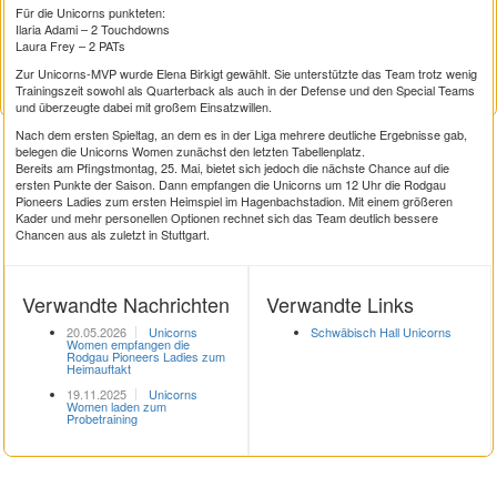
Für die Unicorns punkteten:
Ilaria Adami – 2 Touchdowns
Laura Frey – 2 PATs
Zur Unicorns-MVP wurde Elena Birkigt gewählt. Sie unterstützte das Team trotz wenig
Trainingszeit sowohl als Quarterback als auch in der Defense und den Special Teams
und überzeugte dabei mit großem Einsatzwillen.
Nach dem ersten Spieltag, an dem es in der Liga mehrere deutliche Ergebnisse gab,
belegen die Unicorns Women zunächst den letzten Tabellenplatz.
Bereits am Pfingstmontag, 25. Mai, bietet sich jedoch die nächste Chance auf die
ersten Punkte der Saison. Dann empfangen die Unicorns um 12 Uhr die Rodgau
Pioneers Ladies zum ersten Heimspiel im Hagenbachstadion. Mit einem größeren
Kader und mehr personellen Optionen rechnet sich das Team deutlich bessere
Chancen aus als zuletzt in Stuttgart.
Verwandte Nachrichten
Verwandte Links
20.05.2026
Unicorns
Schwäbisch Hall Unicorns
Women empfangen die
Rodgau Pioneers Ladies zum
Heimauftakt
19.11.2025
Unicorns
Women laden zum
Probetraining