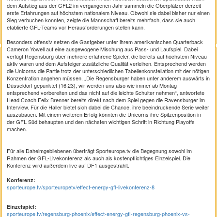
dem Aufstieg aus der GFL2 im vergangenen Jahr sammeln die Oberpfälzer derzeit
erste Erfahrungen auf höchstem nationalem Niveau. Obwohl sie dabei bisher nur einen
Sieg verbuchen konnten, zeigte die Mannschaft bereits mehrfach, dass sie auch
etablierte GFL-Teams vor Herausforderungen stellen kann.
Besonders offensiv setzen die Gastgeber unter ihrem amerikanischen Quarterback
Cameron Yowell auf eine ausgewogene Mischung aus Pass- und Laufspiel. Dabei
verfügt Regensburg über mehrere erfahrene Spieler, die bereits auf höchstem Niveau
aktiv waren und dem Aufsteiger zusätzliche Qualität verleihen. Entsprechend werden
die Unicorns die Partie trotz der unterschiedlichen Tabellenkonstellation mit der nötigen
Konzentration angehen müssen. „Die Regensburger haben unter anderem auswärts in
Düsseldorf gepunktet (16:23), wir werden uns also wie immer ab Montag
entsprechend vorbereiten und das nicht auf die leichte Schulter nehmen“, antwortete
Head Coach Felix Brenner bereits direkt nach dem Spiel gegen die Ravensburger im
Interview. Für die Haller bietet sich dabei die Chance, ihre beeindruckende Serie weiter
auszubauen. Mit einem weiteren Erfolg könnten die Unicorns ihre Spitzenposition in
der GFL Süd behaupten und den nächsten wichtigen Schritt in Richtung Playoffs
machen.
Für alle Daheimgebliebenen überträgt Sporteurope.tv die Begegnung sowohl im
Rahmen der GFL-Livekonferenz als auch als kostenpflichtiges Einzelspiel. Die
Konferenz wird außerdem live auf DF1 ausgestrahlt.
Konferenz:
sporteurope.tv/sporteuropetv/effect-energy-gfl-livekonferenz-8
Einzelspiel:
sporteurope.tv/regensburg-phoenix/effect-energy-gfl-regensburg-phoenix-vs-