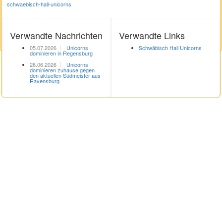
schwaebisch-hall-unicorns
Verwandte Nachrichten
Verwandte Links
05.07.2026
Unicorns
Schwäbisch Hall Unicorns
dominieren in Regensburg
28.06.2026
Unicorns
dominieren zuhause gegen
den aktuellen Südmeister aus
Ravensburg