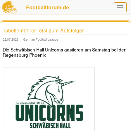
Footballforum.de
Toggle
navigat
Tabellenführer reist zum Aufsteiger
02.07.2026
German Football League
Die Schwäbisch Hall Unicorns gastieren am Samstag bei den
Regensburg Phoenix