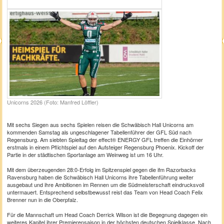
Unicorns 2026 (Foto: Manfred Löffler)
Mit sechs Siegen aus sechs Spielen reisen die Schwäbisch Hall Unicorns am
kommenden Samstag als ungeschlagener Tabellenführer der GFL Süd nach
Regensburg. Am siebten Spieltag der effect® ENERGY GFL treffen die Einhörner
erstmals in einem Pflichtspiel auf den Aufsteiger Regensburg Phoenix. Kickoff der
Partie in der städtischen Sportanlage am Weinweg ist um 16 Uhr.
Mit dem überzeugenden 28:0-Erfolg im Spitzenspiel gegen die ifm Razorbacks
Ravensburg haben die Schwäbisch Hall Unicorns ihre Tabellenführung weiter
ausgebaut und ihre Ambitionen im Rennen um die Südmeisterschaft eindrucksvoll
untermauert. Entsprechend selbstbewusst reist das Team von Head Coach Felix
Brenner nun in die Oberpfalz.
Für die Mannschaft um Head Coach Derrick Wilson ist die Begegnung dagegen ein
weiteres Kapitel ihrer Premierensaison in der höchsten deutschen Spielklasse. Nach