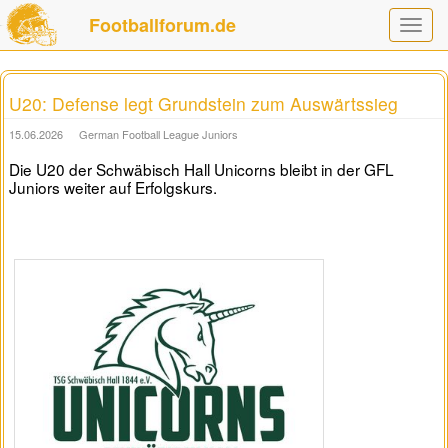
Footballforum.de
Toggle
navigat
U20: Defense legt Grundstein zum Auswärtssieg
15.06.2026
German Football League Juniors
Die U20 der Schwäbisch Hall Unicorns bleibt in der GFL
Juniors weiter auf Erfolgskurs.