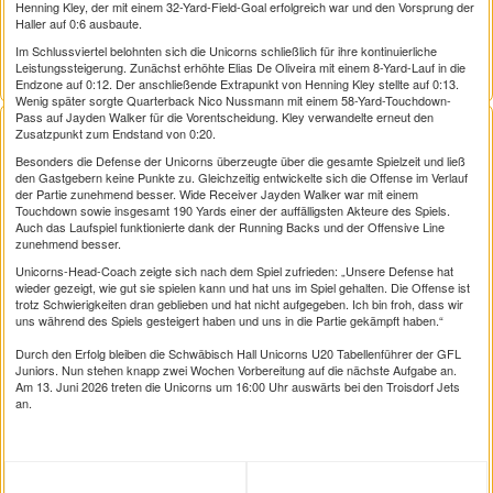
Henning Kley, der mit einem 32-Yard-Field-Goal erfolgreich war und den Vorsprung der
Haller auf 0:6 ausbaute.
Im Schlussviertel belohnten sich die Unicorns schließlich für ihre kontinuierliche
Leistungssteigerung. Zunächst erhöhte Elias De Oliveira mit einem 8-Yard-Lauf in die
Endzone auf 0:12. Der anschließende Extrapunkt von Henning Kley stellte auf 0:13.
Wenig später sorgte Quarterback Nico Nussmann mit einem 58-Yard-Touchdown-
Pass auf Jayden Walker für die Vorentscheidung. Kley verwandelte erneut den
Zusatzpunkt zum Endstand von 0:20.
Besonders die Defense der Unicorns überzeugte über die gesamte Spielzeit und ließ
den Gastgebern keine Punkte zu. Gleichzeitig entwickelte sich die Offense im Verlauf
der Partie zunehmend besser. Wide Receiver Jayden Walker war mit einem
Touchdown sowie insgesamt 190 Yards einer der auffälligsten Akteure des Spiels.
Auch das Laufspiel funktionierte dank der Running Backs und der Offensive Line
zunehmend besser.
Unicorns-Head-Coach zeigte sich nach dem Spiel zufrieden: „Unsere Defense hat
wieder gezeigt, wie gut sie spielen kann und hat uns im Spiel gehalten. Die Offense ist
trotz Schwierigkeiten dran geblieben und hat nicht aufgegeben. Ich bin froh, dass wir
uns während des Spiels gesteigert haben und uns in die Partie gekämpft haben.“
Durch den Erfolg bleiben die Schwäbisch Hall Unicorns U20 Tabellenführer der GFL
Juniors. Nun stehen knapp zwei Wochen Vorbereitung auf die nächste Aufgabe an.
Am 13. Juni 2026 treten die Unicorns um 16:00 Uhr auswärts bei den Troisdorf Jets
an.