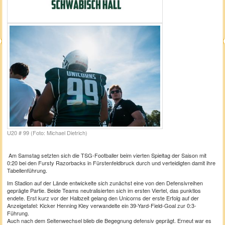
U20 # 99 (Foto: Michael Dietrich)
Am Samstag setzten sich die TSG-Footballer beim vierten Spieltag der Saison mit
0:20 bei den Fursty Razorbacks in Fürstenfeldbruck durch und verteidigten damit ihre
Tabellenführung.
Im Stadion auf der Lände entwickelte sich zunächst eine von den Defensivreihen
geprägte Partie. Beide Teams neutralisierten sich im ersten Viertel, das punktlos
endete. Erst kurz vor der Halbzeit gelang den Unicorns der erste Erfolg auf der
Anzeigetafel: Kicker Henning Kley verwandelte ein 39-Yard-Field-Goal zur 0:3-
Führung.
Auch nach dem Seitenwechsel blieb die Begegnung defensiv geprägt. Erneut war es