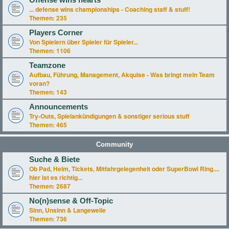
Offense wins hearts
... defense wins championships - Coaching staff & stuff!
Themen:
235
Players Corner
Von Spielern über Spieler für Spieler...
Themen:
1106
Teamzone
Aufbau, Führung, Management, Akquise - Was bringt mein Team
voran?
Themen:
143
Announcements
Try-Outs, Spielankündigungen & sonstiger serious stuff
Themen:
465
Community
Suche & Biete
Ob Pad, Helm, Tickets, Mitfahrgelegenheit oder SuperBowl Ring....
hier ist es richtig...
Themen:
2687
No(n)sense & Off-Topic
Sinn, Unsinn & Langeweile
Themen:
736