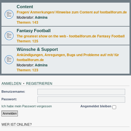
Content
Fragen/ Anmerkungen/ Hinweise zum Content auf footballforum.de
Moderator:
Admins
Themen:
143
Fantasy Football
The greatest show on the web - footballforum.de Fantasy Football
Themen:
125
Wünsche & Support
Ankündigungen, Anregungen, Bugs und Probleme auf/ mit/ für
footballforum.de
Moderator:
Admins
Themen:
123
ANMELDEN
•
REGISTRIEREN
Benutzername:
Passwort:
Ich habe mein Passwort vergessen
Angemeldet bleiben
WER IST ONLINE?