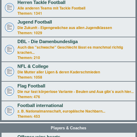
Herren Tackle Football
Alle anderen Teams mit Tackle Football
Themen:
1341
Jugend Football
Die Zukunft - Eigengewächse aus allen Jugendklassen
Themen:
1029
DBL - Die Damenbundesliga
Auch das "schwache" Geschlecht lässt es manchmal richtig
krachen...
Themen:
210
NFL & College
Die Mutter aller Ligen & deren Kaderschmieden
Themen:
1058
Flag Football
Die nur fast körperlose Variante - Beulen und Aua gibt´s auch hier...
Themen:
476
Football international
z. B. Nationalmannschaft, europäische Nachbarn...
Themen:
453
Players & Coaches