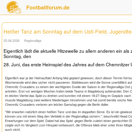
Footballforum.de
Heißer Tanz am Sonntag auf dem Usti-Field, Jugendte
25.06.2026
Regionalliga
Eigentlich lädt die aktuelle Hitzewelle zu allem anderen ein 
Sonntag, den
28. Juni, das erste Heimspiel des Jahres auf dem Chemnitzer Us
Eigentlich war ja der Heimauftakt Anfang Mai geplant gewesen, doch dieser Termin fiel b
Wochenende wird dies sicher nicht passieren. Stattdessen wird die Sonne unerbittlich a
Chemnitz Crusaders zu einem der wichtigsten Duelle der Saison in der Regionalliga Ost
antreten. Erst vor wenigen Wochen trafen beide Teams in Magdeburg aufeinander. Den 
im letzten Viertel das Spiel zu drehen und konnten mit einem 18:27-Sieg im Gepäck nach
musste Magdeburg zwei weitere Niederlagen hinnehmen und hat somit bereits sechs Nie
Chemnitz Crusaders verloren am letzten Samstag gegen die Berlin Adler.
"Wir erwarten natürlich einen heißen Tanz und das im doppelten Sinne. Es ist ein gewisse
können uns mit einem Sieg den Verbleib in der Regionalliga sichern.", beschreibt Head C
Erwartungen vor dem Spiel. Dabei hat das Spiel gegen Berlin zuletzt einen gemischten E
zeigte sich im Vergleich zum Hinspiel verbessert, die Offense blieb eher unter ihren Möglich
auch nicht.