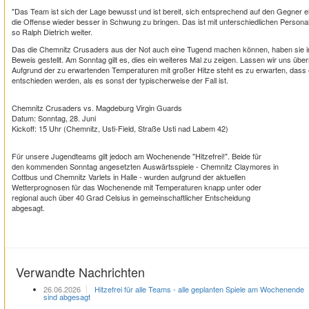
"Das Team ist sich der Lage bewusst und ist bereit, sich entsprechend auf den Gegner 
die Offense wieder besser in Schwung zu bringen. Das ist mit unterschiedlichen Personalsi
so Ralph Dietrich weiter.
Das die Chemnitz Crusaders aus der Not auch eine Tugend machen können, haben sie in
Beweis gestellt. Am Sonntag gilt es, dies ein weiteres Mal zu zeigen. Lassen wir uns übe
Aufgrund der zu erwartenden Temperaturen mit großer Hitze steht es zu erwarten, dass e
entschieden werden, als es sonst der typischerweise der Fall ist.
Chemnitz Crusaders vs. Magdeburg Virgin Guards
Datum: Sonntag, 28. Juni
Kickoff: 15 Uhr (Chemnitz, Usti-Field, Straße Usti nad Labem 42)
Für unsere Jugendteams gilt jedoch am Wochenende "Hitzefrei!". Beide für
den kommenden Sonntag angesetzten Auswärtsspiele - Chemnitz Claymores in
Cottbus und Chemnitz Varlets in Halle - wurden aufgrund der aktuellen
Wetterprognosen für das Wochenende mit Temperaturen knapp unter oder
regional auch über 40 Grad Celsius in gemeinschaftlicher Entscheidung
abgesagt.
Verwandte Nachrichten
26.06.2026
Hitzefrei für alle Teams - alle geplanten Spiele am Wochenende
sind abgesagt