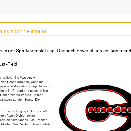
ams haben Hitzefrei
als zu einer Sportveranstaltung. Dennoch erwartet uns am kommen
ti-Field.
uchstäblich ins Wasser. Am
uf den Rasen brennen, wenn die
 gegen die Magdeburg Virgin Guards
Chemnitz Crusaders gelang es hier
 Hause zurück kehren. Seither
derlagen auf dem Konto. Die
s Entscheidungsspiel für uns. Wir
oach Ralph Dietrich seine
indruck hinterlassen. Die Defense
keiten. Viel Zeit für Erholung bleibt