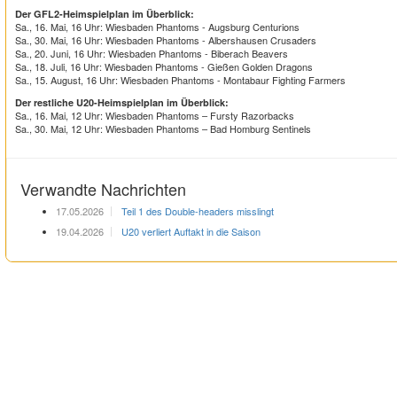
Der GFL2-Heimspielplan im Überblick:
Sa., 16. Mai, 16 Uhr: Wiesbaden Phantoms - Augsburg Centurions
Sa., 30. Mai, 16 Uhr: Wiesbaden Phantoms - Albershausen Crusaders
Sa., 20. Juni, 16 Uhr: Wiesbaden Phantoms - Biberach Beavers
Sa., 18. Juli, 16 Uhr: Wiesbaden Phantoms - Gießen Golden Dragons
Sa., 15. August, 16 Uhr: Wiesbaden Phantoms - Montabaur Fighting Farmers
Der restliche U20-Heimspielplan im Überblick:
Sa., 16. Mai, 12 Uhr: Wiesbaden Phantoms – Fursty Razorbacks
Sa., 30. Mai, 12 Uhr: Wiesbaden Phantoms – Bad Homburg Sentinels
Verwandte Nachrichten
17.05.2026
Teil 1 des Double-headers misslingt
19.04.2026
U20 verliert Auftakt in die Saison