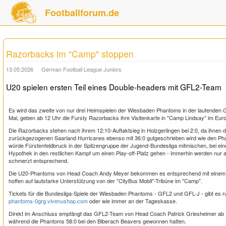
Footballforum.de
Razorbacks im "Camp" stoppen
13.05.2026
German Football League Juniors
U20 spielen ersten Teil eines Double-headers mit GFL2-Team
Es wird das zweite von nur drei Heimspielen der Wiesbaden Phantoms in der laufenden 
Mai, geben ab 12 Uhr die Fursty Razorbacks ihre Visitenkarte in "Camp Lindsay" im Europ
Die Razorbacks stehen nach ihrem 12:10-Auftaktsieg in Holzgerlingen bei 2:0, da ihnen di
zurückgezogenen Saarland Hurricanes ebenso mit 36:0 gutgeschrieben wird wie den Pha
würde Fürstenfeldbruck in der Spitzengruppe der Jugend-Bundesliga mitmischen, bei eine
Hypothek in den restlichen Kampf um einen Play-off-Platz gehen - immerhin werden nur a
schmerzt entsprechend.
Die U20-Phantoms von Head Coach Andy Meyer bekommen es entsprechend mit einem m
hoffen auf lautstarke Unterstützung von der "CityBus Mobil"-Tribüne im "Camp".
Tickets für die Bundesliga-Spiele der Wiesbaden Phantoms - GFL2 und GFL-J - gibt es r
phantoms-0grg.vivenushop.com
oder wie immer an der Tageskasse.
Direkt im Anschluss empfängt das GFL2-Team von Head Coach Patrick Griesheimer ab 16 
während die Phantoms 58:0 bei den Biberach Beavers gewonnen hatten.