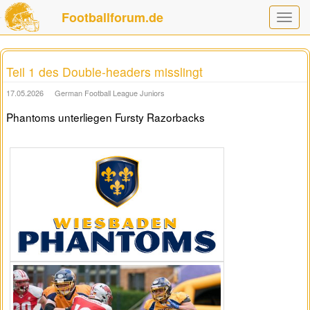
Footballforum.de
Toggle
navigat
Teil 1 des Double-headers misslingt
17.05.2026
German Football League Juniors
Phantoms unterliegen Fursty Razorbacks