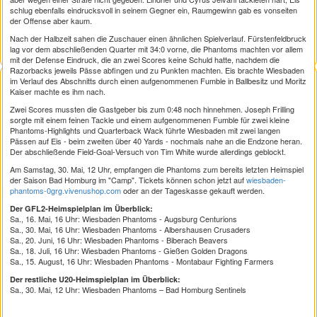
schlug ebenfalls eindrucksvoll in seinem Gegner ein, Raumgewinn gab es vonseiten
der Offense aber kaum.
Nach der Halbzeit sahen die Zuschauer einen ähnlichen Spielverlauf. Fürstenfeldbruck
lag vor dem abschließenden Quarter mit 34:0 vorne, die Phantoms machten vor allem
mit der Defense Eindruck, die an zwei Scores keine Schuld hatte, nachdem die
Razorbacks jeweils Pässe abfingen und zu Punkten machten. Eis brachte Wiesbaden
im Verlauf des Abschnitts durch einen aufgenommenen Fumble in Ballbesitz und Moritz
Kaiser machte es ihm nach.
Zwei Scores mussten die Gastgeber bis zum 0:48 noch hinnehmen. Joseph Frilling
sorgte mit einem feinen Tackle und einem aufgenommenen Fumble für zwei kleine
Phantoms-Highlights und Quarterback Wack führte Wiesbaden mit zwei langen
Pässen auf Eis - beim zweiten über 40 Yards - nochmals nahe an die Endzone heran.
Der abschließende Field-Goal-Versuch von Tim White wurde allerdings geblockt.
Am Samstag, 30. Mai, 12 Uhr, empfangen die Phantoms zum bereits letzten Heimspiel
der Saison Bad Homburg im "Camp". Tickets können schon jetzt auf
wiesbaden-
phantoms-0grg.vivenushop.com
oder an der Tageskasse gekauft werden.
Der GFL2-Heimspielplan im Überblick:
Sa., 16. Mai, 16 Uhr: Wiesbaden Phantoms - Augsburg Centurions
Sa., 30. Mai, 16 Uhr: Wiesbaden Phantoms - Albershausen Crusaders
Sa., 20. Juni, 16 Uhr: Wiesbaden Phantoms - Biberach Beavers
Sa., 18. Juli, 16 Uhr: Wiesbaden Phantoms - Gießen Golden Dragons
Sa., 15. August, 16 Uhr: Wiesbaden Phantoms - Montabaur Fighting Farmers
Der restliche U20-Heimspielplan im Überblick:
Sa., 30. Mai, 12 Uhr: Wiesbaden Phantoms – Bad Homburg Sentinels