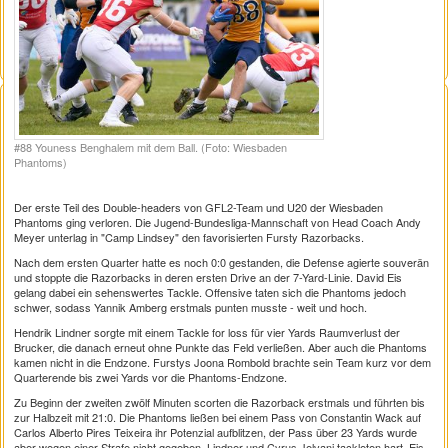
#88 Youness Benghalem mit dem Ball. (Foto: Wiesbaden
Phantoms)
Der erste Teil des Double-headers von GFL2-Team und U20 der Wiesbaden
Phantoms ging verloren. Die Jugend-Bundesliga-Mannschaft von Head Coach Andy
Meyer unterlag in "Camp Lindsey" den favorisierten Fursty Razorbacks.
Nach dem ersten Quarter hatte es noch 0:0 gestanden, die Defense agierte souverän
und stoppte die Razorbacks in deren ersten Drive an der 7-Yard-Linie. David Eis
gelang dabei ein sehenswertes Tackle. Offensive taten sich die Phantoms jedoch
schwer, sodass Yannik Amberg erstmals punten musste - weit und hoch.
Hendrik Lindner sorgte mit einem Tackle for loss für vier Yards Raumverlust der
Brucker, die danach erneut ohne Punkte das Feld verließen. Aber auch die Phantoms
kamen nicht in die Endzone. Furstys Joona Rombold brachte sein Team kurz vor dem
Quarterende bis zwei Yards vor die Phantoms-Endzone.
Zu Beginn der zweiten zwölf Minuten scorten die Razorback erstmals und führten bis
zur Halbzeit mit 21:0. Die Phantoms ließen bei einem Pass von Constantin Wack auf
Carlos Alberto Pires Teixeira ihr Potenzial aufblitzen, der Pass über 23 Yards wurde
aber wegen einer Strafe nicht gegeben. Lindner und Cyrus Jelvani tackleten hart, Eis